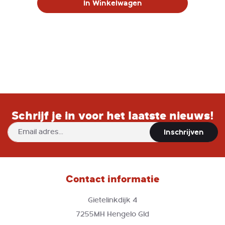
In Winkelwagen
Schrijf je in voor het laatste nieuws!
Abonneer
Inschrijven
u
op
onze
nieuwsbrief
Contact informatie
Gietelinkdijk 4
7255MH Hengelo Gld