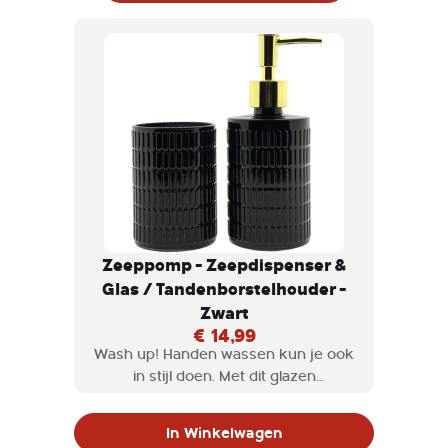
Zeeppomp - Zeepdispenser &
Glas / Tandenborstelhouder -
Zwart
€ 14,99
Wash up! Handen wassen kun je ook
in stijl doen. Met dit glazen
zeeppompje en Glas /
Tandenborstelhouder heb je een
In Winkelwagen
styling object èn schone handen