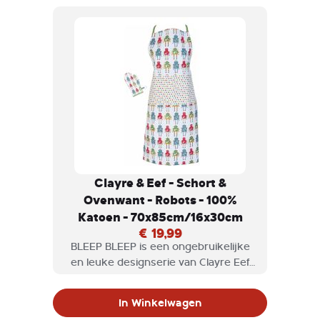
Clayre & Eef - Schort &
Ovenwant - Robots - 100%
Katoen - 70x85cm/16x30cm
€ 19,99
BLEEP BLEEP is een ongebruikelijke
en leuke designserie van Clayre Eef
Een grappig keukenschort van
katoen, geïllustreerd met sterren en
In Winkelwagen
robots.