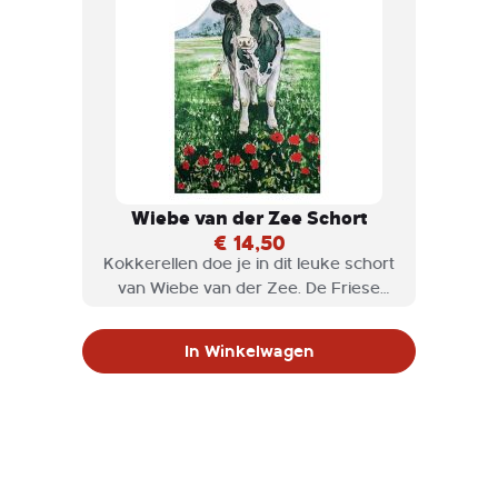
Wiebe van der Zee Schort
€ 14,50
Kokkerellen doe je in dit leuke schort
van Wiebe van der Zee. De Friese
kunstenaar Wiebe van der Zee wordt
al jaren geïnspireerd door oer
In Winkelwagen
Hollandse koeien en het fascinerende
Nederlandse landschap. De
kunstenaar heeft een uitgebreide
collectie servies ontworpen.