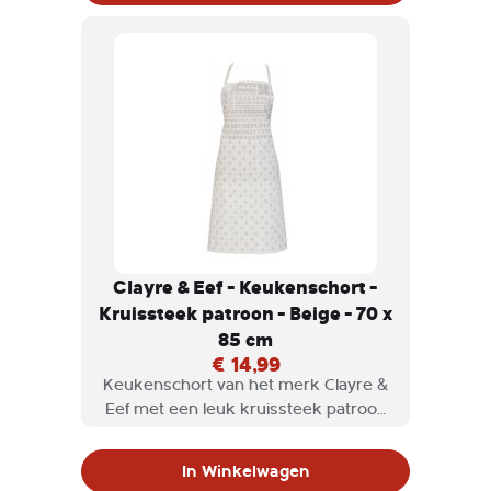
katoen, geïllustreerd met sterren en
robots.
Clayre & Eef - Keukenschort -
Kruissteek patroon - Beige - 70 x
85 cm
€ 14,99
Keukenschort van het merk Clayre &
Eef met een leuk kruissteek patroon
in landelijke stijl met een romantische
uitstraling.
In Winkelwagen