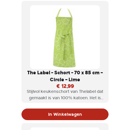
The Label - Schort - 70 x 85 cm –
Circle – Lime
€ 12,99
Stijlvol keukenschort van Thelabel dat
gemaakt is van 100% katoen. Het is
voorzien van een nek- en
middenbanden. Of je nu achter de
In Winkelwagen
barbecue staat of in de keuken, je
hoeft niet meer bang te zijn voor
vlekken of spetters.