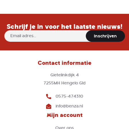
Schrijf je in voor het laatste nieuws!
Abonneer
Inschrijven
u
op
onze
nieuwsbrief
Contact informatie
Gietelinkdijk 4
7255MH Hengelo Gld
0575-474310
info@benza.nl
Mijn account
Over ons