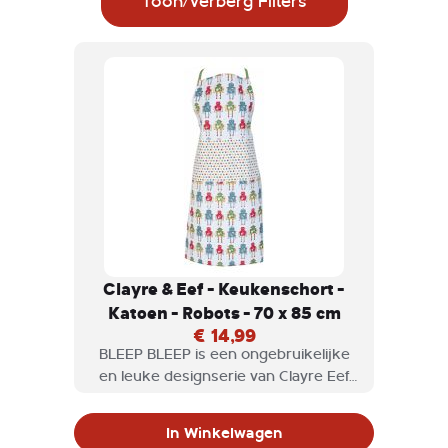
Toon/Verberg Filters
Clayre & Eef - Keukenschort -
Katoen - Robots - 70 x 85 cm
€ 14,99
BLEEP BLEEP is een ongebruikelijke
en leuke designserie van Clayre Eef
de kleurrijke artikelen in deze serie
zullen je keuken opfleuren.
In Winkelwagen
Een grappig keukenschort van