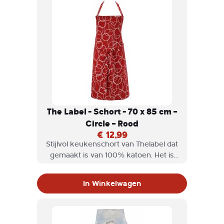
The Label - Schort - 70 x 85 cm –
Circle – Rood
€ 12,99
Stijlvol keukenschort van Thelabel dat
gemaakt is van 100% katoen. Het is
voorzien van een nek- en
middenbanden. Of je nu achter de
In Winkelwagen
barbecue staat of in de keuken, je
hoeft niet meer bang te zijn voor
vlekken of spetters.