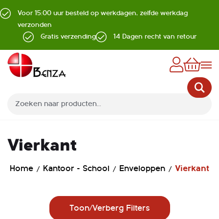
Voor 15:00 uur besteld op werkdagen, zelfde werkdag
verzonden
Gratis verzending
14 Dagen recht van retour
Z
Vierkant
Home
Kantoor - School
Enveloppen
Vierkant
Toon/Verberg Filters