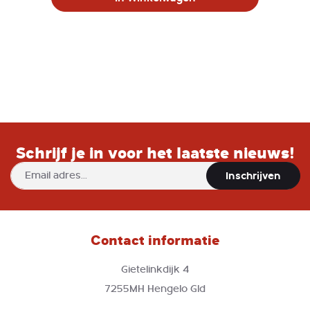
Schrijf je in voor het laatste nieuws!
Abonneer
Inschrijven
u
op
onze
nieuwsbrief
Contact informatie
Gietelinkdijk 4
7255MH Hengelo Gld