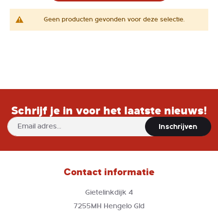
Geen producten gevonden voor deze selectie.
Schrijf je in voor het laatste nieuws!
Abonneer
Inschrijven
u
op
onze
nieuwsbrief
Contact informatie
Gietelinkdijk 4
7255MH Hengelo Gld