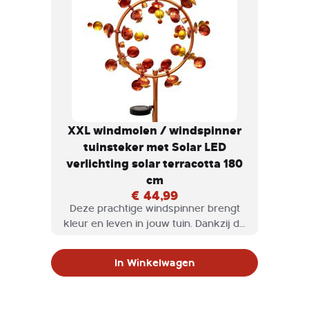
XXL windmolen / windspinner
tuinsteker met Solar LED
verlichting solar terracotta 180
cm
€ 44,99
Deze prachtige windspinner brengt
kleur en leven in jouw tuin. Dankzij de
roterende schoepen spint deze
windmolen op het ritme van de wind
In Winkelwagen
dat overdag en ' s avonds voor een
magisch effect zorgen.