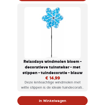
magisch effect zorgen.
Relaxdays windmolen bloem -
decoratieve tuinsteker - met
stippen - tuindecoratie - blauw
€ 14,99
Deze lenteachtige windmolen met
witte stippen is de ideale tuindecoratie
om saaie balkons, grijze terrassen of
eenvoudige tuinen een beetje op te
In Winkelwagen
smukken. Je kan de tuinsteker met