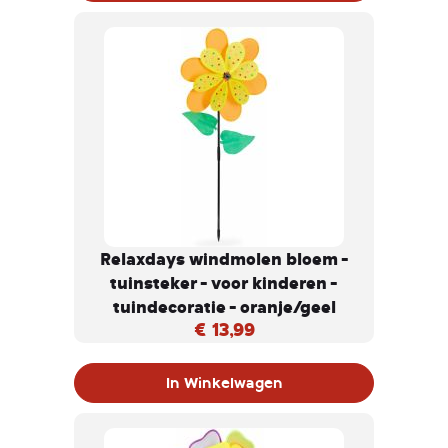
bloemendesign gewoon in een perkje
of bloempot steken, waar hij zich tot
een echte blikvanger ontpopt.
Relaxdays windmolen bloem -
tuinsteker - voor kinderen -
tuindecoratie - oranje/geel
€ 13,99
In Winkelwagen