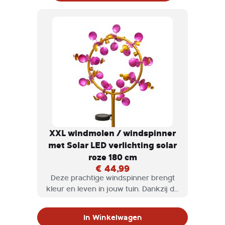
XXL windmolen / windspinner
met Solar LED verlichting solar
roze 180 cm
€ 44,99
Deze prachtige windspinner brengt
kleur en leven in jouw tuin. Dankzij de
roterende schoepen spint deze
windmolen op het ritme van de wind
In Winkelwagen
dat overdag en ' s avonds voor een