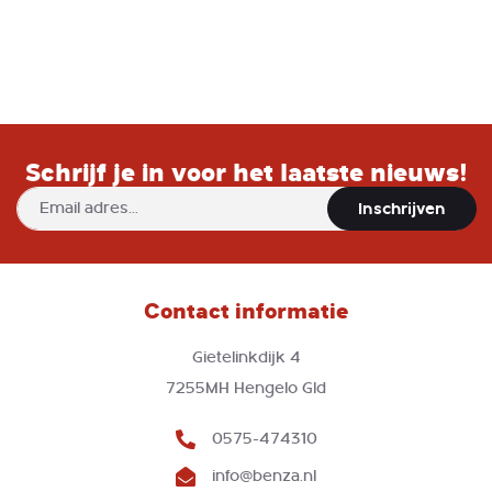
Schrijf je in voor het laatste nieuws!
Abonneer
Inschrijven
u
op
onze
nieuwsbrief
Contact informatie
Gietelinkdijk 4
7255MH Hengelo Gld
0575-474310
info@benza.nl