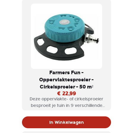
Farmers Fun -
Oppervlaktesproeier -
Cirkelsproeier - 50 m²
€ 22,99
Deze oppervlakte- of cirkelsproeier
besproeit je tuin in 9 verschillende
variaties, Of het nu in een cirkel, halve
cirkel of in een vierkant is.
In Winkelwagen