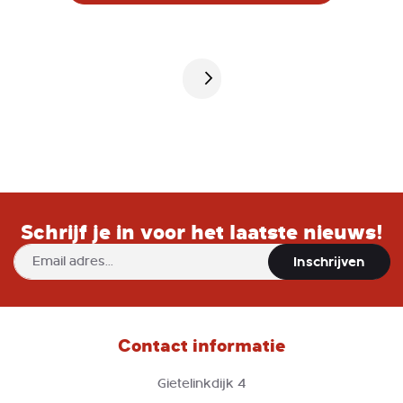
zogeheten brandslangmodel, zeer
robuust. De watersproeier heeft
diverse standen, dit door simpelweg
Pagina
te draaien, van nevel tot een gerichte
straal.
Schrijf je in voor het laatste nieuws!
Abonneer
Inschrijven
u
op
onze
nieuwsbrief
Contact informatie
Gietelinkdijk 4