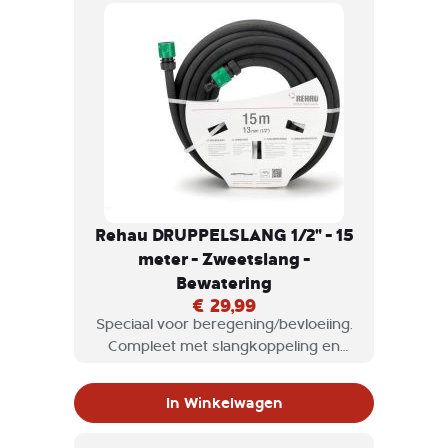
Rehau DRUPPELSLANG 1/2" - 15
meter - Zweetslang -
Bewatering
€ 29,99
Speciaal voor beregening/bevloeiing.
Compleet met slangkoppeling en
einddop. Direct verlengbaar op
einddop. Volledig U.V.-bestendig en
In Winkelwagen
kleurecht.