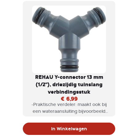
REHAU Y-connector 13 mm
(1/2"), driezijdig tuinslang
verbindingsstuk
€ 6,99
-Praktische verdeler: maakt ook bij
een wateraansluiting bijvoorbeeld
gelijktijdig gazonsproeien en mogelijk
-Functioneel insteeksysteem –
In Winkelwagen
eenvoudige aansluiting van