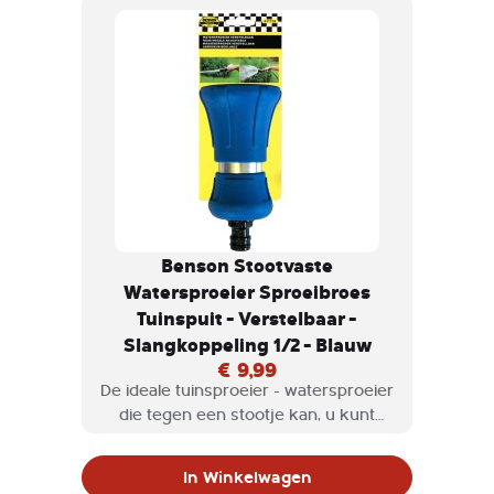
Benson Stootvaste
Watersproeier Sproeibroes
Tuinspuit - Verstelbaar -
Slangkoppeling 1/2 - Blauw
€ 9,99
De ideale tuinsproeier - watersproeier
die tegen een stootje kan, u kunt
deze gerust van een hoogte van 2
meter laten vallen, zonder dat deze uit
In Winkelwagen
elkaar valt. Deze Watersproeier is het