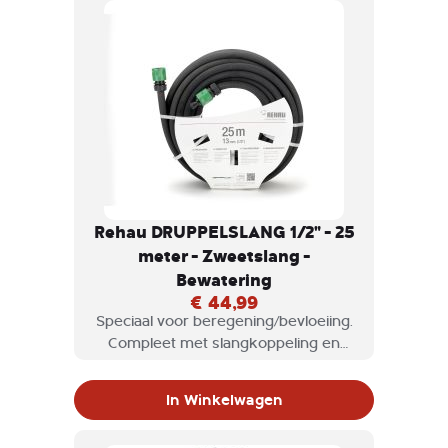
Rehau DRUPPELSLANG 1/2" - 25
meter - Zweetslang -
Bewatering
€ 44,99
Speciaal voor beregening/bevloeiing.
Compleet met slangkoppeling en
einddop. Direct verlengbaar op
einddop. Volledig U.V.-bestendig en
In Winkelwagen
kleurecht.