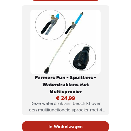
Farmers Fun - Spuitlans -
Waterdruklans Met
Multisproeier
€ 24,99
Deze waterdruklans beschikt over
een multifunctionele sproeier met 4
sproei patronen en regelbare water
toevoer.
In Winkelwagen