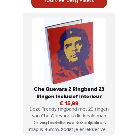
Toon/Verberg Filters
Che Quevara 2 Ringband 23
Ringen inclusief interieur
€ 15,99
Deze Trendy ringband met 23 ringen
van Che Quevara is die ideale map
De rug breedte van deze 23 Rings
voor het nieuwe schooljaar.
map is 45mm, zodat je er lekker veel
papier in op kunt bergen.