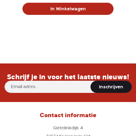
In Winkelwagen
Schrijf je in voor het laatste nieuws!
Abonneer
Inschrijven
u
op
onze
nieuwsbrief
Contact informatie
Gietelinkdijk 4