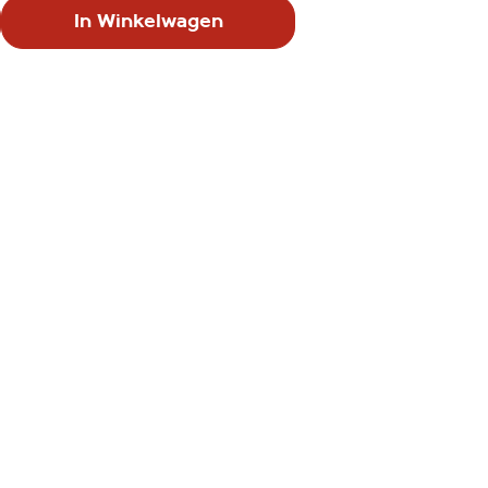
bedoeld als ondersteuning bij
In Winkelwagen
het onderwijs, maar vaak
vinden kinderen het ook leuk
om thuis een schrift voor
zichzelf te hebben. Met deze
lijntjesschriften van Benza is
je kind overal op voorbereid.
De schriften zijn gebundeld in
een pakket van tien.