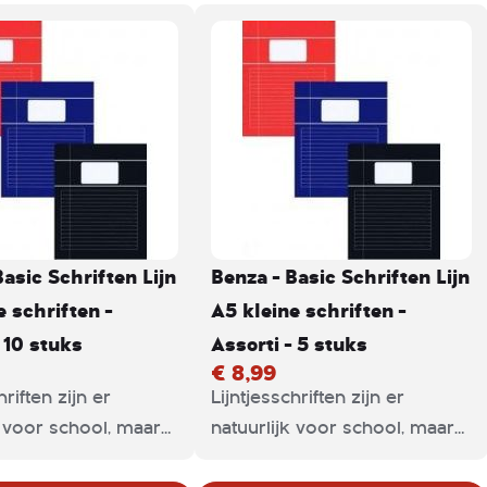
Basic Schriften Lijn
Benza - Basic Schriften Lijn
e schriften -
A5 kleine schriften -
 10 stuks
Assorti - 5 stuks
€ 8,99
hriften zijn er
Lijntjesschriften zijn er
k voor school, maar
natuurlijk voor school, maar
thuis. Ze zijn
ook voor thuis. Ze zijn