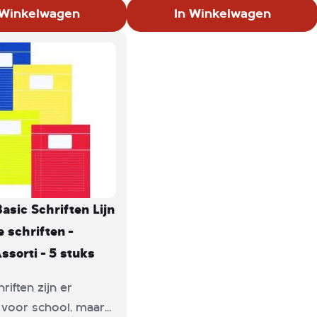
ls ondersteuning bij
bedoeld als ondersteuning bij
 Winkelwagen
In Winkelwagen
wijs, maar vaak
het onderwijs, maar vaak
nderen het ook leuk
vinden kinderen het ook leuk
een schrift voor
om thuis een schrift voor
te hebben. Met deze
zichzelf te hebben. Met deze
hriften van Benza is
lijntjesschriften van Benza is
veral op voorbereid.
je kind overal op voorbereid.
ten zijn gebundeld in
De schriften zijn gebundeld in
 van vijf.
een pakket van vijf.
Basic Schriften Lijn
e schriften -
ssorti - 5 stuks
hriften zijn er
k voor school, maar