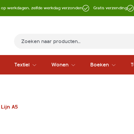
d op werkdagen, zelfde werkdag verzonden
Gratis verzending
Zoek
Textiel
Wonen
Boeken
T
 Lijn A5