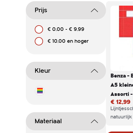
Prijs
€ 0,00
-
€ 9,99
€ 10,00
en hoger
Kleur
Benza - 
A5 klein
Assorti -
€ 12,99
Lijntjessc
natuurlij
Materiaal
ook voor 