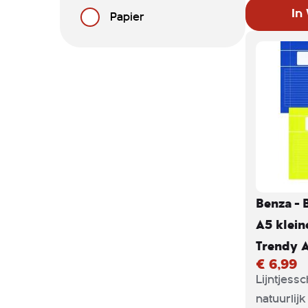
bedoeld a
In
Papier
het onder
vinden ki
om thuis 
zichzelf 
lijntjessc
je kind o
De schrif
een pakket
Benza - 
A5 klein
Trendy A
€ 6,99
Lijntjessc
natuurlij