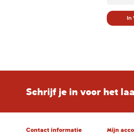
ook voor 
bedoeld a
In
het onder
vinden ki
om thuis 
zichzelf 
lijntjessc
je kind o
De schrif
een pakke
Schrijf je in voor het l
Contact informatie
Mijn acc