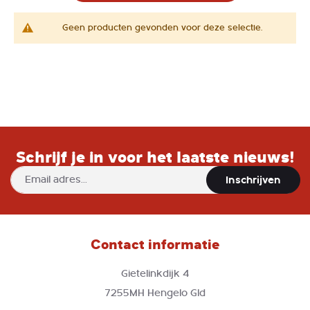
Geen producten gevonden voor deze selectie.
Schrijf je in voor het laatste nieuws!
Abonneer
Inschrijven
u
op
onze
nieuwsbrief
Contact informatie
Gietelinkdijk 4
7255MH Hengelo Gld