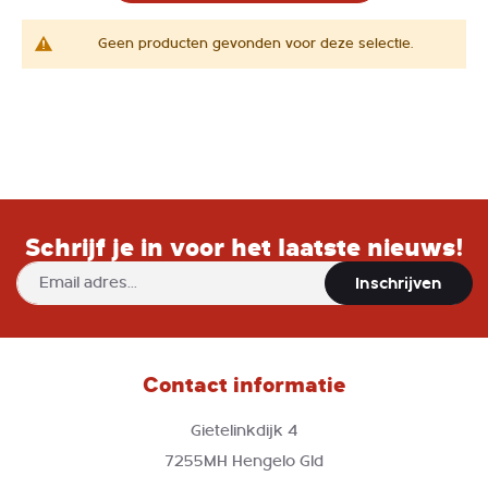
Geen producten gevonden voor deze selectie.
Schrijf je in voor het laatste nieuws!
Abonneer
Inschrijven
u
op
onze
nieuwsbrief
Contact informatie
Gietelinkdijk 4
7255MH Hengelo Gld