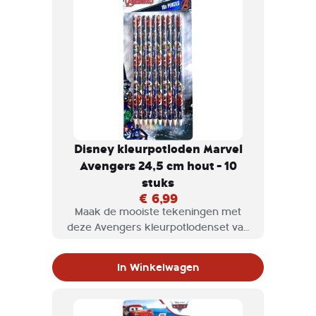
Disney kleurpotloden Marvel
Avengers 24,5 cm hout - 10
stuks
€ 6,99
Maak de mooiste tekeningen met
deze Avengers kleurpotlodenset van
Marvel! Op de potloden staan
verschillende personages uit de films,
In Winkelwagen
waarbij Iron Man natuurlijk niet mag
ontbreken. Laat jouw creativiteit de
vrije loop!