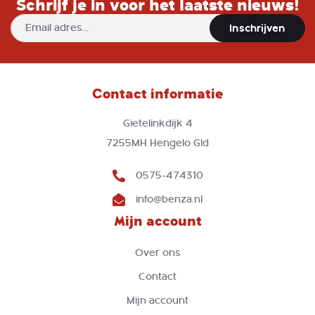
Schrijf je in voor het laatste nieuws!
Abonneer
Inschrijven
u
op
onze
nieuwsbrief
Contact informatie
Gietelinkdijk 4
7255MH Hengelo Gld
0575-474310
info@benza.nl
Mijn account
Over ons
Contact
Mijn account