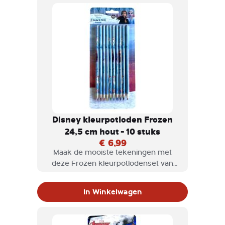
jouw creativiteit de vrije loop!
Disney kleurpotloden Frozen
24,5 cm hout - 10 stuks
€ 6,99
Maak de mooiste tekeningen met
deze Frozen kleurpotlodenset van
Disney! Op de potloden staan
verschillende personages uit de film,
In Winkelwagen
waarbij Elsa natuurlijk niet mag
ontbreken. Laat jouw creativiteit de
vrije loop!