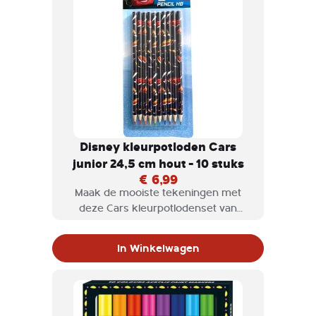
Disney kleurpotloden Cars
junior 24,5 cm hout - 10 stuks
€ 6,99
Maak de mooiste tekeningen met
deze Cars kleurpotlodenset van
Disney! Op de potloden staan
verschillende personages uit de film,
In Winkelwagen
waarbij Bliksem McQueen natuurlijk
niet mag ontbreken. Laat jouw
creativiteit de vrije loop!