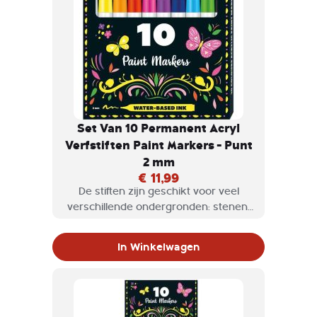
Set Van 10 Permanent Acryl
Verfstiften Paint Markers - Punt
2 mm
€ 11,99
De stiften zijn geschikt voor veel
verschillende ondergronden: stenen,
schelpen, porselein, karton, glas, hout
en ga zo maar door! Door de punt
In Winkelwagen
werk je er zeer gedetailleerd mee
zonder te knoeien.