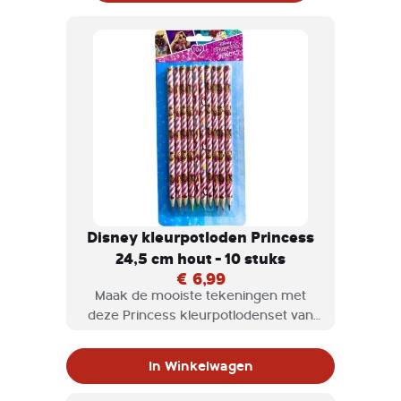
Disney kleurpotloden Princess
24,5 cm hout - 10 stuks
€ 6,99
Maak de mooiste tekeningen met
deze Princess kleurpotlodenset van
Disney! Op de potloden staan
verschillende Disneyprinsessen
In Winkelwagen
afgebeeld, waarbij Sneeuwwitje
natuurlijk niet mag ontbreken. Laat