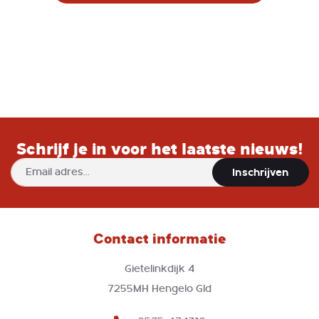
van baby’s. Gemaakt van hoogwaardig
katoen, biedt dit beddengoed een
zachte en comfortabele
slaapomgeving voor je kleintje.
Schrijf je in voor het laatste nieuws!
Abonneer
Inschrijven
u
op
onze
nieuwsbrief
Contact informatie
Gietelinkdijk 4
7255MH Hengelo Gld