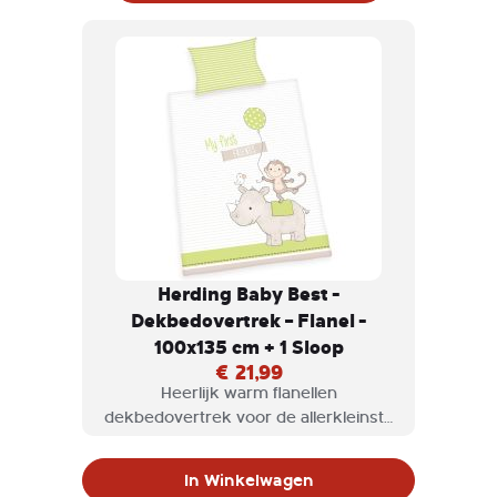
Herding Baby Best -
Dekbedovertrek – Flanel -
100x135 cm + 1 Sloop
€ 21,99
Heerlijk warm flanellen
dekbedovertrek voor de allerkleinste
onder ons. Het Herding Baby Best
beddengoedsetje is ontworpen met
In Winkelwagen
zorg en aandacht voor de behoeften