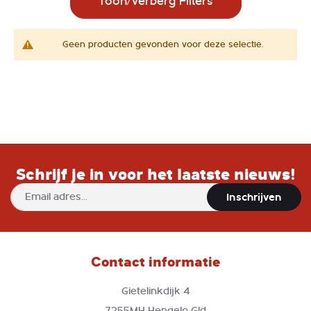
Toon/Verberg Filters
Geen producten gevonden voor deze selectie.
Schrijf je in voor het laatste nieuws!
Abonneer
Inschrijven
u
op
onze
nieuwsbrief
Contact informatie
Gietelinkdijk 4
7255MH Hengelo Gld