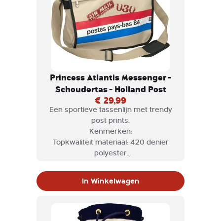
Princess Atlantis Messenger -
Schoudertas - Holland Post
€ 29,99
Een sportieve tassenlijn met trendy
post prints.
Kenmerken:
Topkwaliteit materiaal: 420 denier
polyester
Comfortabel en ruim
Uitgevoerd in een stoer en trendy
In Winkelwagen
Post design