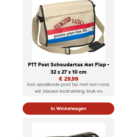
PTT Post Schoudertas Met Flap -
32 x 27 x 10 cm
€ 29,99
Een opvallende post tas met een rood,
wit, blauwe bedrukking, leuk en
typisch Hollands. De schoudertas is
gemaakt van stevig materiaal. Het
In Winkelwagen
hengsel is verstelbaar, en met de
klittenband sluiting doe je de tas dicht.
Op de overslag zit nog een ritsvak.