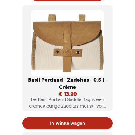
Basil Portland - Zadeltas - 0.5 l -
Crème
€ 13,99
De Basil Portland Saddle Bag is een
crèmekleurige zadeltas met stijlvolle
details, eenvoudig te bevestigen en
een inhoud van 0,5 liter.br /br /De Basil
In Winkelwagen
Portland Saddle Bag is een
crèmekleurige zadeltas die eenvoudig