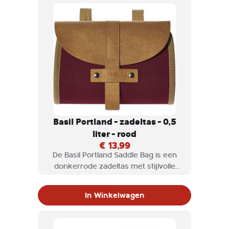
aan je zadel te bevestigen is met
behulp van riempjes.
Basil Portland - zadeltas - 0,5
liter - rood
€ 13,99
De Basil Portland Saddle Bag is een
donkerrode zadeltas met stijlvolle
details, eenvoudig te bevestigen en
een inhoud van 0,5 liter.
In Winkelwagen