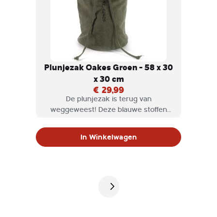
Plunjezak Oakes Groen - 58 x 30
x 30 cm
€ 29,99
De plunjezak is terug van
weggeweest! Deze blauwe stoffen
Oakes plunjezak ziet er stoer uit.
In Winkelwagen
Pagina