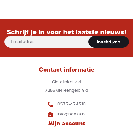
Schrijf je in voor het laatste nieuws!
Abonneer
Inschrijven
u
op
onze
nieuwsbrief
Contact informatie
Gietelinkdijk 4
7255MH Hengelo Gld
0575-474310
info@benza.nl
Mijn account