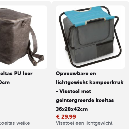
eltas PU leer
Opvouwbare en
30cm
lichtgewicht kampeerkruk
- Visstoel met
geintergreerde koeltas
36x28x42cm
€ 29,99
 koeltas welke
Visstoel een lichtgewicht,