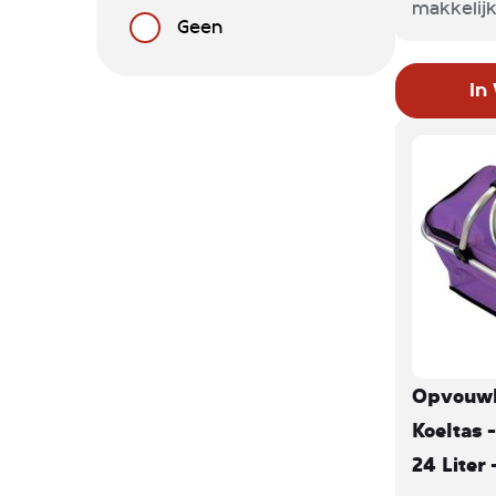
makkelijk
Geen
Gemaakt 
een bruin
In
messingkl
22 x 30 c
deze stijl
overal d
prachtige
Opvouwb
Koeltas -
24 Liter 