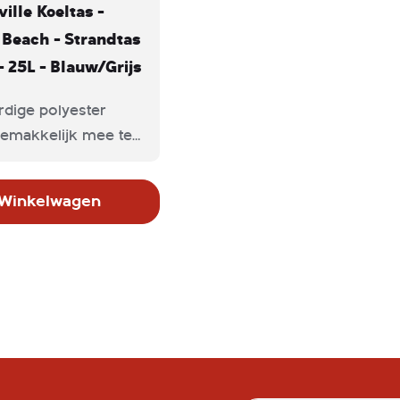
lle Koeltas -
Beach - Strandtas
- 25L - Blauw/Grijs
dige polyester
gemakkelijk mee te
oor twee
men
 Winkelwagen