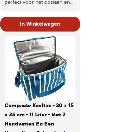
perfect voor het opslaan en
het dragen van eten en
drinken. De tas heeft een ruim
In Winkelwagen
koelvak om de inhoud koel
en fris te houden. Als je de
koeltas niet gebruikt, vouw je
hem op en kun je hem vrij
eenvoudig inklappen,
hierdoor is de koeltas nog
geen 5 cm hoog.
Compacte Koeltas - 30 x 15
x 25 cm - 11 Liter - Met 2
Handvatten En Een