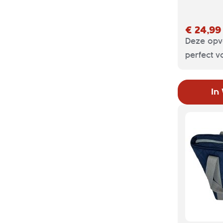
€ 24,99
Deze opv
perfect v
het drage
drinken. 
In
koelvak 
en fris te
koeltas n
hem op en
eenvoudi
hierdoor 
geen 5 c