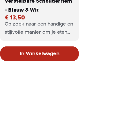
Verstelbare Schouderriem
- Blauw & Wit
€ 13,50
Op zoek naar een handige en
stijlvolle manier om je eten
en drinken koel te houden?
De Keep it Cool compacte
In Winkelwagen
koeltas is de perfecte
metgezel voor een dagje uit,
een picknick, het strand of
zelfs je lunch op het werk.
Met een inhoud van 11 liter en
een compact formaat van 30
x 15 x 25 cm biedt deze
koeltas genoeg ruimte voor
meerdere drankjes, snacks
en zelfs een kleine maaltijd.