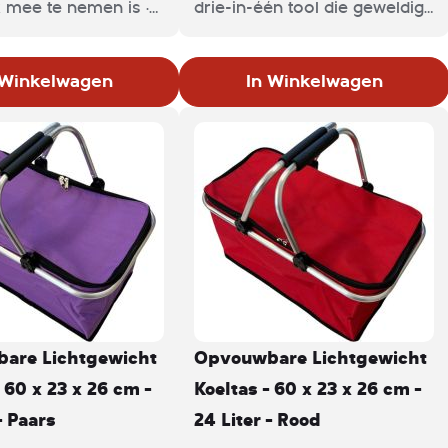
 mee te nemen is ·
drie-in-één tool die geweldig
van kunstleder in
is voor kort kamperen, vissen
e kleur · Met
en andere buitenavonturen.
 Winkelwagen
In Winkelwagen
eurige details · 26 x
m Keep it Cool! Met
volle koeltas steel jij
e show. Deze
 koeltas is
are Lichtgewicht
Opvouwbare Lichtgewicht
 60 x 23 x 26 cm -
Koeltas - 60 x 23 x 26 cm -
- Paars
24 Liter - Rood