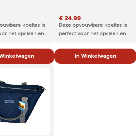
€ 24,99
ouwbare koeltas is
Deze opvouwbare koeltas is
oor het opslaan en
perfect voor het opslaan en
n van eten en
het dragen van eten en
De tas heeft een ruim
drinken. De tas heeft een ruim
 Winkelwagen
In Winkelwagen
om de inhoud koel
koelvak om de inhoud koel
 houden. Als je de
en fris te houden. Als je de
iet gebruikt, vouw je
koeltas niet gebruikt, vouw je
 kun je hem vrij
hem op en kun je hem vrij
g inklappen,
eenvoudig inklappen,
is de koeltas nog
hierdoor is de koeltas nog
m hoog.
geen 5 cm hoog.