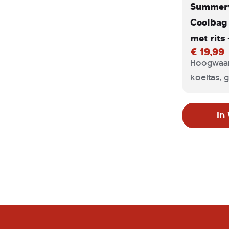
Summervi
Coolbag 
met rits 
€ 19,99
Hoogwaar
koeltas, 
nemen d
draagrie
In