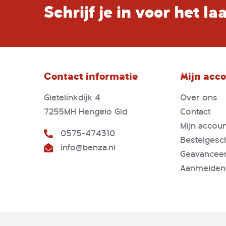
Schrijf je in voor het l
Contact informatie
Mijn acc
Gietelinkdijk 4
Over ons
7255MH Hengelo Gld
Contact
Mijn accoun
0575-474310
Bestelgesc
info@benza.nl
Geavancee
Aanmelden