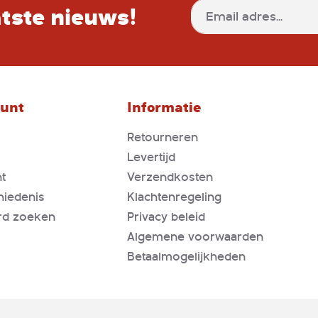
aatste nieuws!
Abonneer
u
op
onze
nieuwsbrief
ount
Informatie
Retourneren
Levertijd
t
Verzendkosten
hiedenis
Klachtenregeling
rd zoeken
Privacy beleid
Algemene voorwaarden
Betaalmogelijkheden