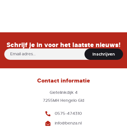
Schrijf je in voor het laatste nieuws!
Abonneer
Inschrijven
u
op
onze
nieuwsbrief
Contact informatie
Gietelinkdijk 4
7255MH Hengelo Gld
0575-474310
info@benza.nl