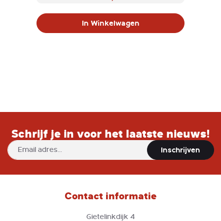
In Winkelwagen
Schrijf je in voor het laatste nieuws!
Abonneer
Inschrijven
u
op
onze
nieuwsbrief
Contact informatie
Gietelinkdijk 4