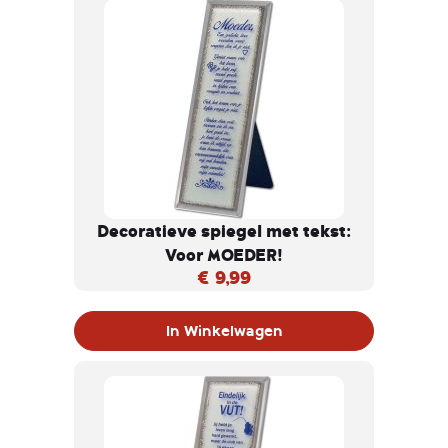
Decoratieve spiegel met tekst:
Voor MOEDER!
€ 9,99
In Winkelwagen