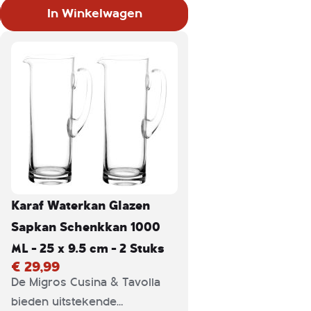
Deze prachtige karaf kan
In Winkelwagen
daarom niet ontbreken bij
jouw etentje. De karaf is
gemaakt van glas en heeft
een inhoud van 1 liter.
Karaf Waterkan Glazen
Sapkan Schenkkan 1000
ML - 25 x 9.5 cm - 2 Stuks
€ 29,99
De Migros Cusina & Tavolla
bieden uitstekende