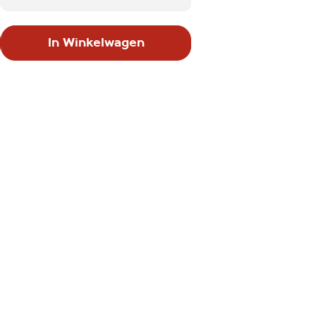
helderheid in een moderne
en elegante vorm. Deze
In Winkelwagen
kannen zijn ideaal om wijn,
water of sappen op een
stijlvolle manier te serveren.