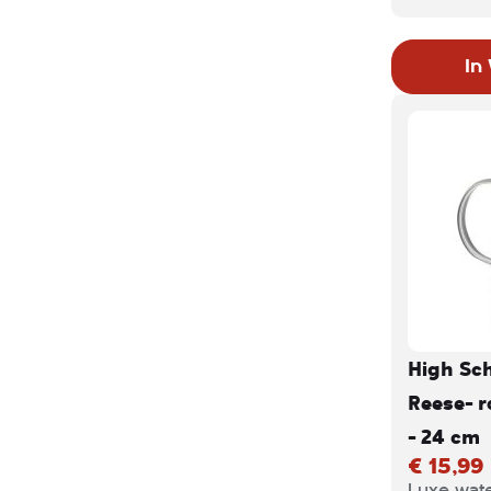
lust voor
schenkkan
In
duurzaam a
materiaal
levensduu
lang mooi
High Sc
Reese- r
- 24 cm
€ 15,99
Luxe wate