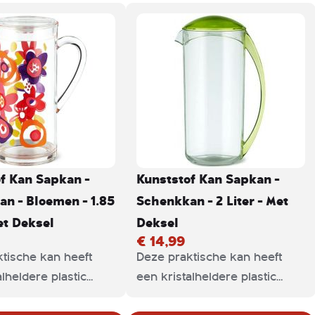
f Kan Sapkan -
Kunststof Kan Sapkan -
n - Bloemen - 1.85
Schenkkan - 2 Liter - Met
Met Deksel
Deksel
€ 14,99
tische kan heeft
Deze praktische kan heeft
alheldere plastic
een kristalheldere plastic
, die ideaal is om
behuizing, die ideaal is om