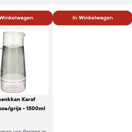
 het oog. De
helderheid in een moderne
 bestaat geheel uit
en elegante vorm. Deze
 Winkelwagen
In Winkelwagen
cryl, dit fijne
kannen zijn ideaal om wijn,
 heeft een lange
water of sappen op een
r en blijft daarnaast
stijlvolle manier te serveren.
.
henkkan Karaf
oze/grijs - 1500ml
rkan van Parlane in