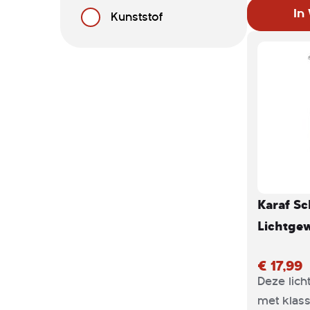
fruitsira
In
Kunststof
sappen, 
populaire
optimaal 
komen.
Karaf Sc
Lichtgew
€ 17,99
Deze lic
met klass