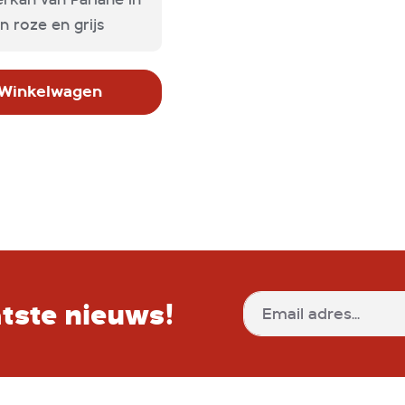
n roze en grijs
 Winkelwagen
aatste nieuws!
Abonneer
u
op
onze
nieuwsbrief