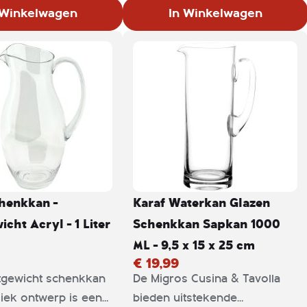
des, versgeperste
fruitsirades, versgeperste
 Winkelwagen
In Winkelwagen
punch en vele andere
sappen, punch en vele andere
 dorstlessers
populaire dorstlessers
tot hun recht te laten
optimaal tot hun recht te laten
komen.
henkkan -
Karaf Waterkan Glazen
icht Acryl - 1 Liter
Schenkkan Sapkan 1000
ML - 9,5 x 15 x 25 cm
€ 19,99
htgewicht schenkkan
De Migros Cusina & Tavolla
iek ontwerp is een
bieden uitstekende