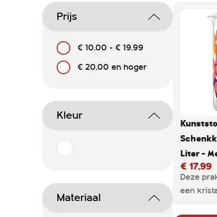
Prijs
€ 10,00
-
€ 19,99
€ 20,00
en hoger
Kleur
Kunststo
Schenkka
Liter - 
€ 17,99
Deze prak
een krist
Materiaal
behuizing