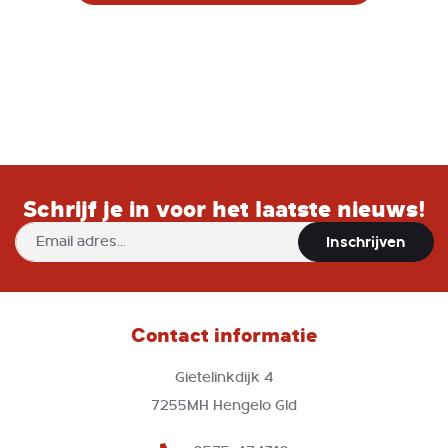
Schrijf je in voor het laatste nieuws!
Abonneer
Inschrijven
u
op
onze
nieuwsbrief
Contact informatie
Gietelinkdijk 4
7255MH Hengelo Gld