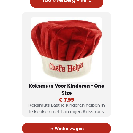
Toon/Verberg Filters
Koksmuts Voor Kinderen - One
Size
€ 7,99
Koksmuts Laat je kinderen helpen in
de keuken met hun eigen Koksmuts!
Rode muts met witte bies en de tekst
'Chef's Helper' geborduurd in rood.
In Winkelwagen
Gemaakt van van lekker zittende stof.