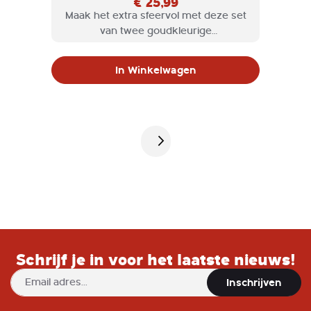
€ 25,99
Maak het extra sfeervol met deze set
van twee goudkleurige
theelichthouders in de vorm van een
muis. Het warme metalen effect van
In Winkelwagen
de polyresin afwerking weerkaatst het
kaarslicht prachtig, terwijl het speelse
design direct de aandacht trekt.
Pagina
Schrijf je in voor het laatste nieuws!
Abonneer
Inschrijven
u
op