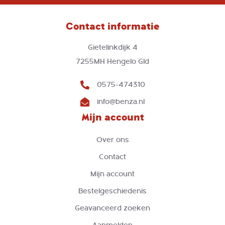
onze
nieuwsbrief
Contact informatie
Gietelinkdijk 4
7255MH Hengelo Gld
0575-474310
info@benza.nl
Mijn account
Over ons
Contact
Mijn account
Bestelgeschiedenis
Geavanceerd zoeken