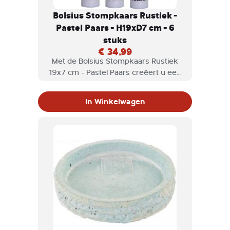
Bolsius Stompkaars Rustiek -
Pastel Paars - H19xD7 cm - 6
stuks
€ 34,99
Met de Bolsius Stompkaars Rustiek
19x7 cm - Pastel Paars creëert u een
warme & gezellige sfeer in huis! De
stompkaars is leuk op een kandelaar,
In Winkelwagen
in een windlicht of met meerdere
kaarsen gecombineerd op een schaal