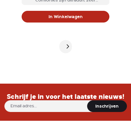
Comforties zijn ultradun, zeer
comfortabel en supersterk! Tevens
latex- en poedervrij.
In Winkelwagen
Pagina
Schrijf je in voor het laatste nieuws!
Abonneer
Inschrijven
u
op
onze
nieuwsbrief