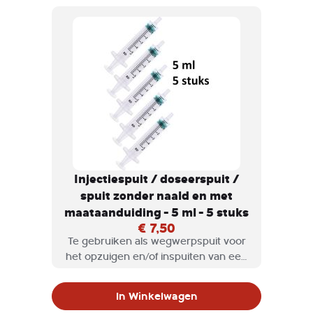
Injectiespuit / doseerspuit /
spuit zonder naald en met
maataanduiding - 5 ml - 5 stuks
€ 7,50
Te gebruiken als wegwerpspuit voor
het opzuigen en/of inspuiten van een
vloeistof, bijvoorbeeld bij het mengen
van verschillende kleuren verf.
In Winkelwagen