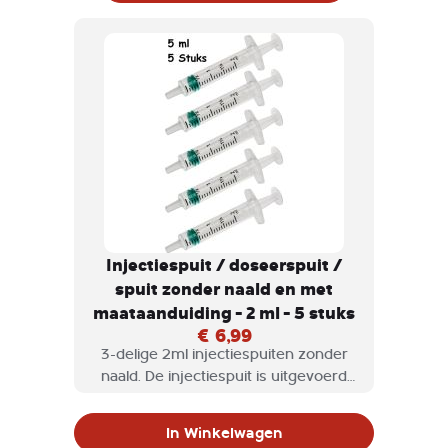
Injectiespuit / doseerspuit /
spuit zonder naald en met
maataanduiding - 2 ml - 5 stuks
€ 6,99
3-delige 2ml injectiespuiten zonder
naald. De injectiespuit is uitgevoerd
met een rubber conus waardoor deze
soepel en lekvrij beweegt.
In Winkelwagen