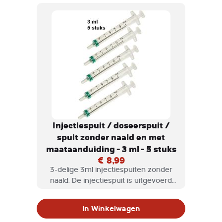
Injectiespuit / doseerspuit /
spuit zonder naald en met
maataanduiding - 3 ml - 5 stuks
€ 8,99
3-delige 3ml injectiespuiten zonder
naald. De injectiespuit is uitgevoerd
met een rubber conus waardoor deze
soepel en lekvrij beweegt.
In Winkelwagen