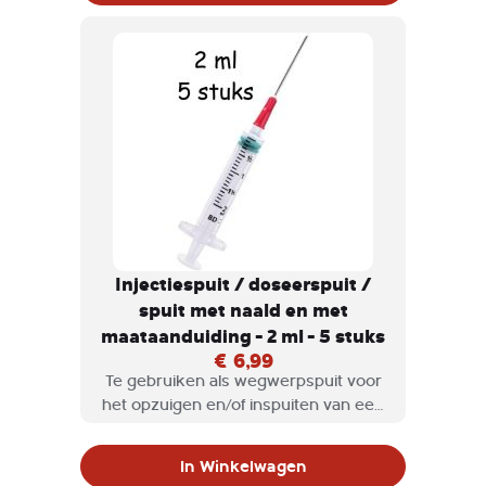
Injectiespuit / doseerspuit /
spuit met naald en met
maataanduiding - 2 ml - 5 stuks
€ 6,99
Te gebruiken als wegwerpspuit voor
het opzuigen en/of inspuiten van een
vloeistof, bijvoorbeeld bij het mengen
van verschillende kleuren verf.
In Winkelwagen