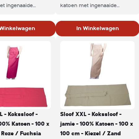
et ingenaaide
katoen met ingenaaide
n handige lus voor
banden en handige lus voor
endoek. Ideaal voor
werkdoek. Ideaal voor zowel
 Winkelwagen
In Winkelwagen
uken- als bedienend
keuken- als bedienend
.
personeel.
enmerken: -Kleur:
ime -Afmetingen:
 cm -Materiaal:
oen -Gewicht 240g
L - Kokssloof -
Sloof XXL - Kokssloof -
100% Katoen - 100 x
jamie - 100% Katoen - 100 x
 Roze / Fuchsia
100 cm - Kiezel / Zand