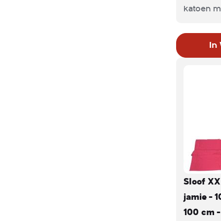
katoen m
banden e
een keuk
In
zowel ke
personeel
Productk
Groen / L
100 x 100
100% kat
Sloof XX
jamie - 
100 cm -