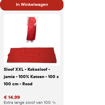
werkdoek. Ideaal voor zowel
In Winkelwagen
keuken- als bedienend
personeel.
Productkenmerken:
-Kleur: Rood
-Afmetingen: 100 x 100 cm
-Materiaal: 100% katoen
-Gewicht 240g
Sloof XXL - Kokssloof -
jamie - 100% Katoen - 100 x
100 cm - Rood
€ 14,99
Extra lange sloof van 100 %