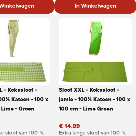
 tijdens het
werkdoek. Ideaal voor zowel
 Winkelwagen
In Winkelwagen
n. Het schort is
keuken- als bedienend
e verstelbare
personeel.
den geschikt voor
at. Voorzien van
dige zakken aan de
e om kook- of
erei in op te
xtra lusjes bieden
m een doek of tool
andbereik te
L - Kokssloof -
Sloof XXL - Kokssloof -
100% Katoen - 100 x
jamie - 100% Katoen - 100 x
 Lime - Groen
100 cm - Lime Groen
€ 14,99
ge sloof van 100 %
Extra lange sloof van 100 %