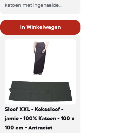
katoen met ingenaaide
banden en handige lus voor
werkdoek. Ideaal voor zowel
In Winkelwagen
keuken- als bedienend
personeel.
Sloof XXL - Kokssloof -
jamie - 100% Katoen - 100 x
100 cm - Antraciet