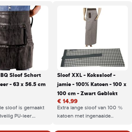
 BBQ Sloof Schort
Sloof XXL - Kokssloof -
eer - 63 x 56.5 cm
jamie - 100% Katoen - 100 x
100 cm - Zwart Geblokt
€ 14,99
olle sloof is gemaakt
Extra lange sloof van 100 %
veilig PU-leer,
katoen met ingenaaide
oor gebruik in de
banden en handige lus voor