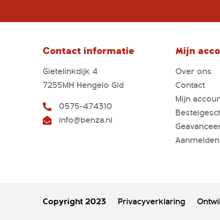
Contact informatie
Mijn acc
Gietelinkdijk 4
Over ons
7255MH Hengelo Gld
Contact
Mijn accoun
0575-474310
Bestelgesc
info@benza.nl
Geavancee
Aanmelden
Copyright 2023
Privacyverklaring
Ontwi