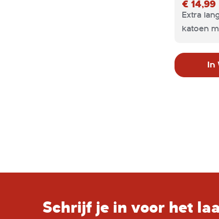
€ 14,99
Extra lan
katoen m
banden e
werkdoek
In
keuken- 
personeel
Schrijf je in voor het l