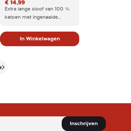
€ 14,99
Extra lange sloof van 100 %
katoen met ingenaaide
banden en handige lus voor
werkdoek. Ideaal voor zowel
In Winkelwagen
keuken- als bedienend
personeel.
e
Inschrijven