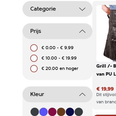
Categorie
Prijs
€ 0,00
-
€ 9,99
€ 10,00
-
€ 19,99
Grill /-
€ 20,00
en hoger
van PU L
€ 19,99
Kleur
Dit stijlv
van brand
perfect v