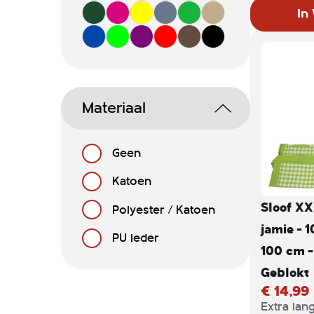
keuken of
In
barbecueë
dankzij d
tailleban
iedere ma
twee han
Materiaal
voorzijd
barbecueg
Geen
bergen. E
ruimte o
Katoen
binnen h
Sloof XX
Polyester / Katoen
houden.
jamie - 
PU leder
100 cm -
Geblokt
€ 14,99
Extra lan