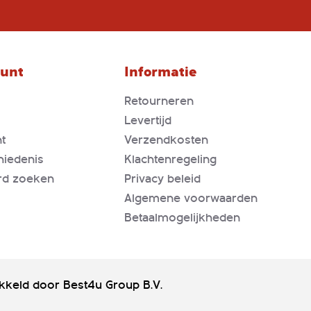
op
onze
nieuwsbrief
ount
Informatie
Retourneren
Levertijd
t
Verzendkosten
hiedenis
Klachtenregeling
rd zoeken
Privacy beleid
Algemene voorwaarden
Betaalmogelijkheden
kkeld door
Best4u Group B.V.