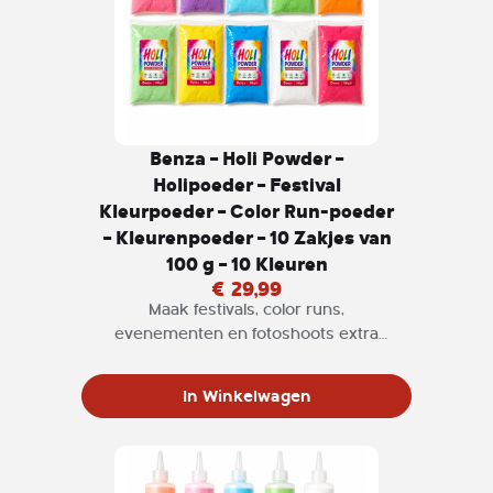
Benza – Holi Powder –
Holipoeder – Festival
Kleurpoeder – Color Run-poeder
– Kleurenpoeder – 10 Zakjes van
100 g – 10 Kleuren
€ 29,99
Maak festivals, color runs,
evenementen en fotoshoots extra
kleurrijk met deze complete set
Benza Holi Powder. De set bevat 10
In Winkelwagen
afzonderlijk verpakte zakjes van ieder
100 gram, goed voor in totaal 1.000
gram festival kleurpoeder.