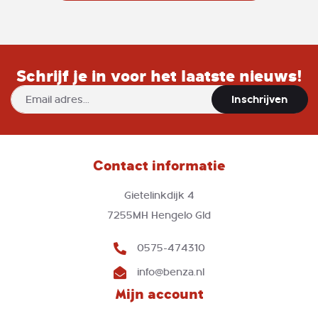
100 gram, goed voor in totaal 1.000
gram festival kleurpoeder.
Schrijf je in voor het laatste nieuws!
Abonneer
Inschrijven
u
op
onze
nieuwsbrief
Contact informatie
Gietelinkdijk 4
7255MH Hengelo Gld
0575-474310
info@benza.nl
Mijn account