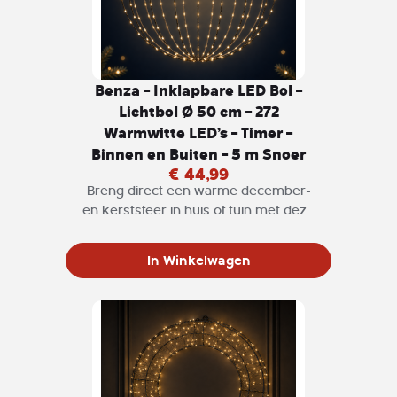
Benza – Inklapbare LED Bol –
Lichtbol Ø 50 cm – 272
Warmwitte LED’s – Timer –
Binnen en Buiten – 5 m Snoer
€ 44,99
Breng direct een warme december-
en kerstsfeer in huis of tuin met deze
verlichte kerstbal van Benza. De
lichtbal heeft een diameter van circa
In Winkelwagen
50 cm en bestaat uit 16 lichtstrengen
met elk 17 warmwitte leds. Samen
zorgen de 272 leds voor een sfeervol
en gelijkmatig lichteffect.