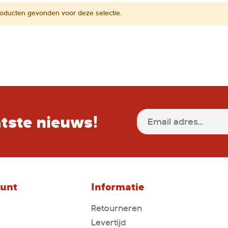
oducten gevonden voor deze selectie.
aatste nieuws!
Abonneer
u
op
onze
nieuwsbrief
ount
Informatie
Retourneren
Levertijd