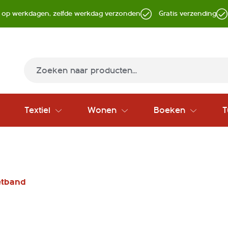
d op werkdagen, zelfde werkdag verzonden
Gratis verzending
Zoek
Textiel
Wonen
Boeken
T
etband