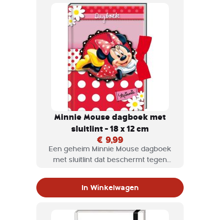
Minnie Mouse dagboek met
sluitlint - 18 x 12 cm
€ 9,99
Een geheim Minnie Mouse dagboek
met sluitlint dat beschermt tegen
indringers! Het dagboekje zit
boordevol leuke en nieuwe ideeën,
In Winkelwagen
daarnaast schrijf je je dromen,
gevoelens en geheimen op in jouw
eigen dagboek.