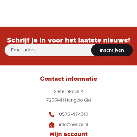
Schrijf je in voor het laatste nieuws!
Abonneer
Inschrijven
u
op
onze
nieuwsbrief
Contact informatie
Gietelinkdijk 4
7255MH Hengelo Gld
0575-474310
info@benza.nl
Mijn account