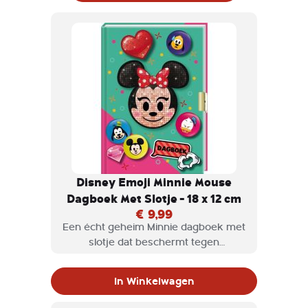
Disney Emoji Minnie Mouse
Dagboek Met Slotje - 18 x 12 cm
€ 9,99
Een écht geheim Minnie dagboek met
slotje dat beschermt tegen
indringers!, Schrijf al je verhalen en
geheimen op in dit Minnie Mouse
In Winkelwagen
dagboek en zet het boekje op slot
zodat niemand het kan lezen.