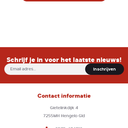
Schrijf je in voor het laatste nieuws!
Abonneer
Inschrijven
u
op
onze
nieuwsbrief
Contact informatie
Gietelinkdijk 4
7255MH Hengelo Gld