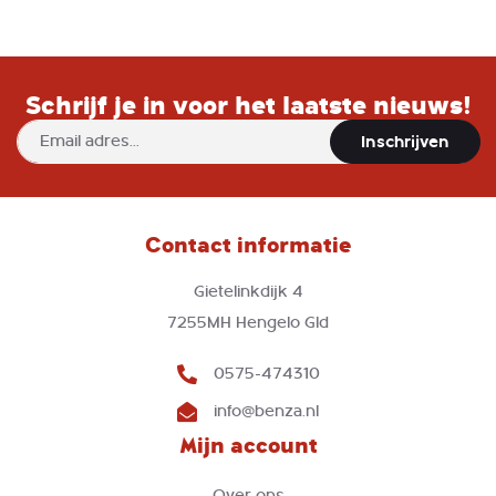
Schrijf je in voor het laatste nieuws!
Abonneer
Inschrijven
u
op
onze
nieuwsbrief
Contact informatie
Gietelinkdijk 4
7255MH Hengelo Gld
0575-474310
info@benza.nl
Mijn account
Over ons