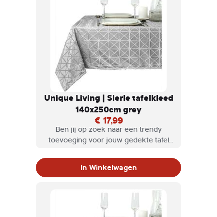
Unique Living | Sierle tafelkleed
140x250cm grey
€ 17,99
Ben jij op zoek naar een trendy
toevoeging voor jouw gedekte tafel
die ook nog is heel praktisch is? Dan
zijn de Unique living tafelkleden en
In Winkelwagen
lopers perfect voor jou!