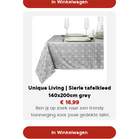
In Winkelwagen
gemakkelijk op de meeste eettafels.
Unique Living | Sierle tafelkleed
140x200cm grey
€ 16,99
Ben jij op zoek naar een trendy
toevoeging voor jouw gedekte tafel
die ook nog is heel praktisch is? Dan
zijn de Unique living tafelkleden en
In Winkelwagen
lopers perfect voor jou!