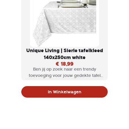
Unique Living | Sierle tafelkleed
140x250cm white
€ 18,99
Ben jij op zoek naar een trendy
toevoeging voor jouw gedekte tafel
die ook nog is heel praktisch is? Dan
zijn de Unique living tafelkleden en
In Winkelwagen
lopers perfect voor jou!