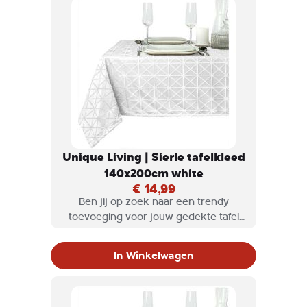
Unique Living | Sierle tafelkleed
140x200cm white
€ 14,99
Ben jij op zoek naar een trendy
toevoeging voor jouw gedekte tafel
die ook nog is heel praktisch is? Dan
zijn de Unique living tafelkleden en
In Winkelwagen
lopers perfect voor jou!