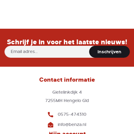
Schrijf je in voor het laatste nieuws!
Abonneer
Inschrijven
u
op
onze
nieuwsbrief
Contact informatie
Gietelinkdijk 4
7255MH Hengelo Gld
0575-474310
info@benza.nl
Mijn account