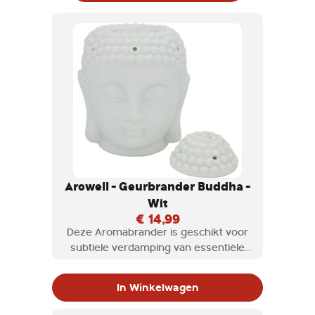
Arowell - Geurbrander Buddha -
Wit
€ 14,99
Deze Aromabrander is geschikt voor
subtiele verdamping van essentiële
oliën in bijvoorbeeld woonkamer,
kantoor en salon- of praktijkruimte.
In Winkelwagen