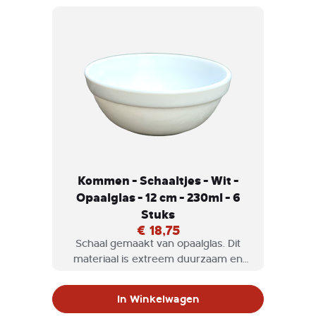
Kommen - Schaaltjes - Wit -
Opaalglas - 12 cm - 230ml - 6
Stuks
€ 18,75
Schaal gemaakt van opaalglas. Dit
materiaal is extreem duurzaam en
licht van gewicht en het oppervlak is
niet-poreus, waardoor het
In Winkelwagen
antibacterieel is.