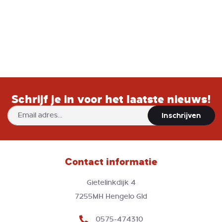
Schrijf je in voor het laatste nieuws!
Abonneer
Inschrijven
u
op
onze
nieuwsbrief
Contact informatie
Gietelinkdijk 4
7255MH Hengelo Gld
0575-474310