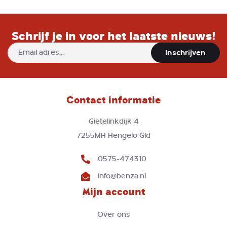
Schrijf je in voor het laatste nieuws!
Abonneer
Inschrijven
u
op
onze
nieuwsbrief
Contact informatie
Gietelinkdijk 4
7255MH Hengelo Gld
0575-474310
info@benza.nl
Mijn account
Over ons