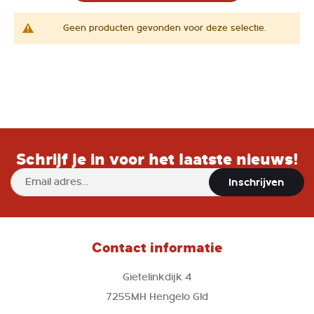
Geen producten gevonden voor deze selectie.
Schrijf je in voor het laatste nieuws!
Abonneer
Inschrijven
u
op
onze
nieuwsbrief
Contact informatie
Gietelinkdijk 4
7255MH Hengelo Gld