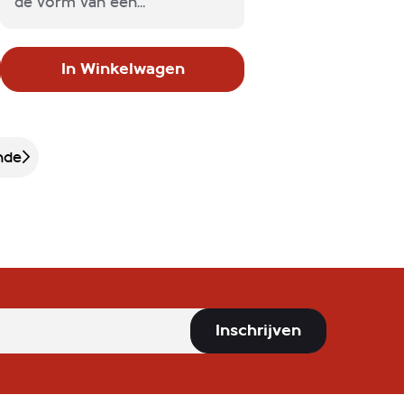
de vorm van een
straatnaambord is natuurlijk
een geweldig cadeau om te
In Winkelwagen
geven, maar misschien ook
wel voor jezelf om te krijgen.
nde
Inschrijven