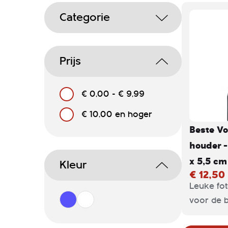
Categorie
Prijs
€ 0,00
-
€ 9,99
€ 10,00
en hoger
Beste Vo
houder -
x 5,5 cm
Kleur
€ 12,50
Leuke fo
voor de b