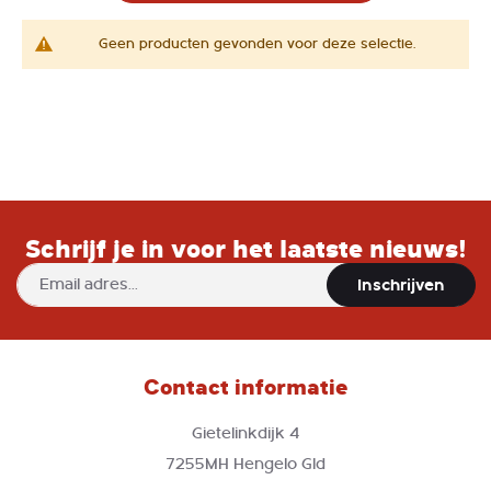
Geen producten gevonden voor deze selectie.
Schrijf je in voor het laatste nieuws!
Abonneer
Inschrijven
u
op
onze
nieuwsbrief
Contact informatie
Gietelinkdijk 4
7255MH Hengelo Gld