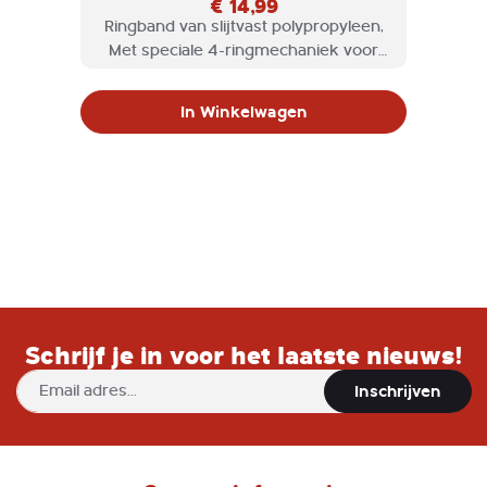
€ 14,99
Ringband van slijtvast polypropyleen,
Met speciale 4-ringmechaniek voor
eenvoudigere bediening en vulling.
Met praktische klem.
In Winkelwagen
Schrijf je in voor het laatste nieuws!
Abonneer
Inschrijven
u
op
onze
nieuwsbrief