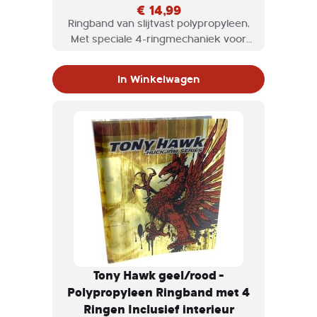
€ 14,99
Ringband van slijtvast polypropyleen,
Met speciale 4-ringmechaniek voor
eenvoudigere bediening en vulling.
Met praktische klem.
In Winkelwagen
Tony Hawk geel/rood -
Polypropyleen Ringband met 4
Ringen Inclusief interieur