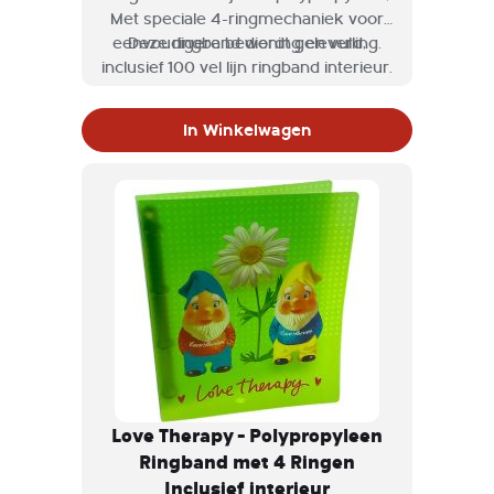
Met speciale 4-ringmechaniek voor
eenvoudigere bediening en vulling.
Deze ringband wordt geleverd,
inclusief 100 vel lijn ringband interieur.
In Winkelwagen
Love Therapy - Polypropyleen
Ringband met 4 Ringen
Inclusief interieur