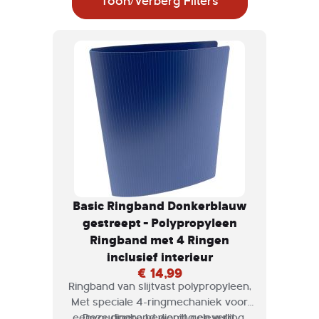
Toon/Verberg Filters
Basic Ringband Donkerblauw
gestreept - Polypropyleen
Ringband met 4 Ringen
inclusief interieur
€ 14,99
Ringband van slijtvast polypropyleen,
Met speciale 4-ringmechaniek voor
eenvoudigere bediening en vulling.
Deze ringband wordt geleverd,