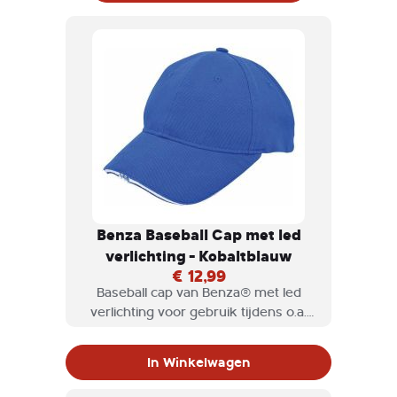
Benza Baseball Cap met led
verlichting - Kobaltblauw
€ 12,99
Baseball cap van Benza® met led
verlichting voor gebruik tijdens o.a.
het vissen zodat u uw beide handen
vrij heeft.
In Winkelwagen