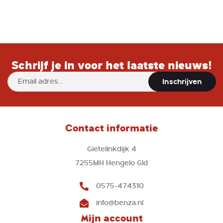
Schrijf je in voor het laatste nieuws!
Abonneer
Inschrijven
u
op
onze
nieuwsbrief
Contact informatie
Gietelinkdijk 4
7255MH Hengelo Gld
0575-474310
info@benza.nl
Mijn account