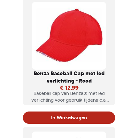
Benza Baseball Cap met led
verlichting - Rood
€ 12,99
Baseball cap van Benza® met led
verlichting voor gebruik tijdens o.a.
het vissen zodat u uw beide handen
vrij heeft.
In Winkelwagen