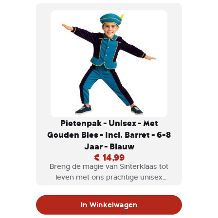
gouden bies, is perfect voor elke
kleine piet die klaar is om te feesten.
Pietenpak - Unisex - Met
Gouden Bies - Incl. Barret - 6-8
Jaar - Blauw
€ 14,99
Breng de magie van Sinterklaas tot
leven met ons prachtige unisex
Pietenpak! Dit kleurrijke kostuum in
een opvallende combinatie van groen
In Winkelwagen
en paars, afgewerkt met een luxe