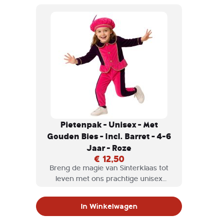
gouden bies, is perfect voor elke
kleine piet die klaar is om te feesten.
Pietenpak - Unisex - Met
Gouden Bies - Incl. Barret - 4-6
Jaar - Roze
€ 12,50
Breng de magie van Sinterklaas tot
leven met ons prachtige unisex
Pietenpak! Dit kleurrijke kostuum in
een opvallende combinatie van groen
In Winkelwagen
en paars, afgewerkt met een luxe