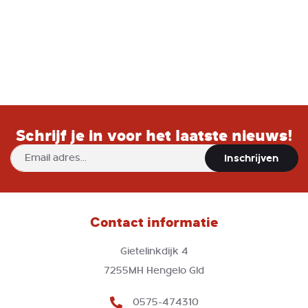
gouden bies, is perfect voor elke
kleine piet die klaar is om te feesten.
Schrijf je in voor het laatste nieuws!
Abonneer
Inschrijven
u
op
onze
nieuwsbrief
Contact informatie
Gietelinkdijk 4
7255MH Hengelo Gld
0575-474310