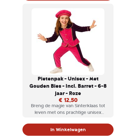
gouden bies, is perfect voor elke
kleine piet die klaar is om te feesten.
Pietenpak - Unisex - Met
Gouden Bies - Incl. Barret - 6-8
jaar - Roze
€ 12,50
Breng de magie van Sinterklaas tot
leven met ons prachtige unisex
Pietenpak! Dit kleurrijke kostuum in
een opvallende combinatie van groen
In Winkelwagen
en paars, afgewerkt met een luxe