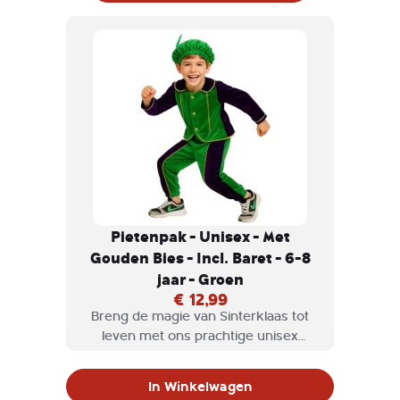
Pietenpak - Unisex - Met
Gouden Bies - Incl. Baret - 6-8
jaar - Groen
€ 12,99
Breng de magie van Sinterklaas tot
leven met ons prachtige unisex
Pietenpak! Dit kleurrijke kostuum in
een opvallende combinatie van groen
In Winkelwagen
en paars, afgewerkt met een luxe