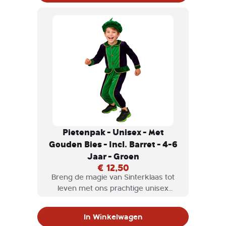
gouden bies, is perfect voor elke
kleine piet die klaar is om te feesten.
Pietenpak - Unisex - Met
Gouden Bies - Incl. Barret - 4-6
Jaar - Groen
€ 12,50
Breng de magie van Sinterklaas tot
leven met ons prachtige unisex
Pietenpak! Dit kleurrijke kostuum in
een opvallende combinatie van groen
In Winkelwagen
en paars, afgewerkt met een luxe