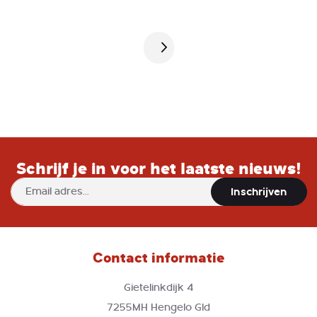
Pagina
Schrijf je in voor het laatste nieuws!
Abonneer
Inschrijven
u
op
onze
nieuwsbrief
Contact informatie
Gietelinkdijk 4
7255MH Hengelo Gld