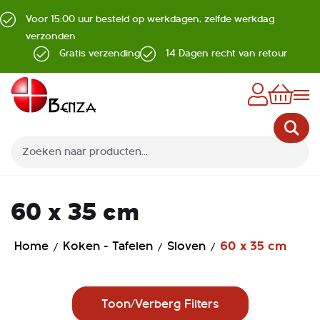
Voor 15:00 uur besteld op werkdagen, zelfde werkdag
verzonden
Gratis verzending
14 Dagen recht van retour
Z
60 x 35 cm
Home
Koken - Tafelen
Sloven
60 x 35 cm
Toon/Verberg Filters