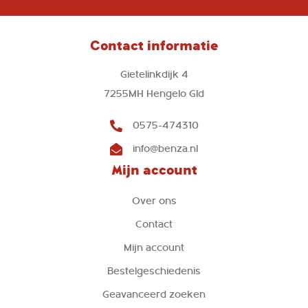
op
onze
nieuwsbrief
Contact informatie
Gietelinkdijk 4
7255MH Hengelo Gld
0575-474310
info@benza.nl
Mijn account
Over ons
Contact
Mijn account
Bestelgeschiedenis
Geavanceerd zoeken