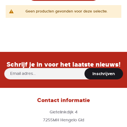
Geen producten gevonden voor deze selectie.
Schrijf je in voor het laatste nieuws!
Abonneer
Inschrijven
u
op
onze
nieuwsbrief
Contact informatie
Gietelinkdijk 4
7255MH Hengelo Gld