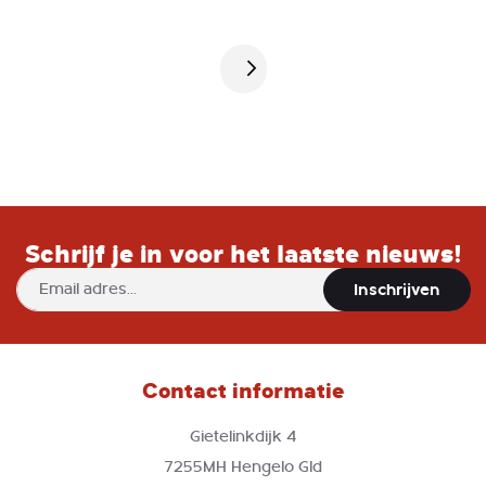
Pagina
Schrijf je in voor het laatste nieuws!
Abonneer
Inschrijven
u
op
onze
nieuwsbrief
Contact informatie
Gietelinkdijk 4
7255MH Hengelo Gld