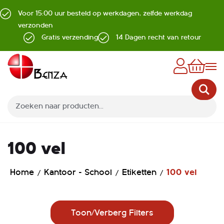
Voor 15:00 uur besteld op werkdagen, zelfde werkdag
verzonden
Gratis verzending
14 Dagen recht van retour
Z
100 vel
Home
Kantoor - School
Etiketten
100 vel
Toon/Verberg Filters