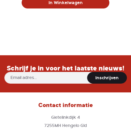
In Winkelwagen
Schrijf je in voor het laatste nieuws!
Abonneer
Inschrijven
u
op
onze
nieuwsbrief
Contact informatie
Gietelinkdijk 4
7255MH Hengelo Gld