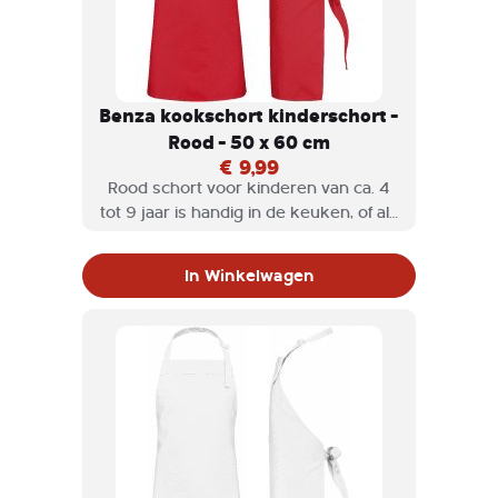
Benza kookschort kinderschort -
Rood - 50 x 60 cm
€ 9,99
Rood schort voor kinderen van ca. 4
tot 9 jaar is handig in de keuken, of als
hobbyschort wordt gebruikt. Een
Benza keukenschort voor kinderen is
In Winkelwagen
niet alleen stijlvol, maar ook heel
praktisch en het halskoord is
verstelbaar.