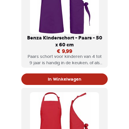
Benza Kinderschort - Paars - 50
x 60 cm
€ 9,99
Paars schort voor kinderen van 4 tot
9 jaar is handig in de keuken, of als
hobbyschort wordt gebruikt. Een
Benza keukenschort voor kinderen is
In Winkelwagen
niet alleen stijlvol, maar ook heel
praktisch en het halskoord is
verstelbaar.