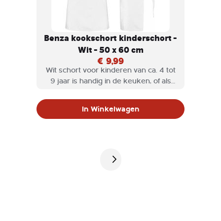
Benza kookschort kinderschort -
Wit - 50 x 60 cm
€ 9,99
Wit schort voor kinderen van ca. 4 tot
9 jaar is handig in de keuken, of als
hobbyschort wordt gebruikt. Een
Benza keukenschort voor kinderen is
In Winkelwagen
niet alleen stijlvol, maar ook heel
praktisch en het halskoord is
verstelbaar.
Pagina