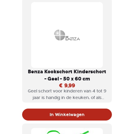
verstelbaar.
Benza Kookschort Kinderschort
- Geel - 50 x 60 cm
€ 9,99
Geel schort voor kinderen van 4 tot 9
jaar is handig in de keuken, of als
hobbyschort wordt gebruikt. Een
Benza keukenschort voor kinderen is
In Winkelwagen
niet alleen stijlvol, maar ook heel
praktisch en het halskoord is
verstelbaar.