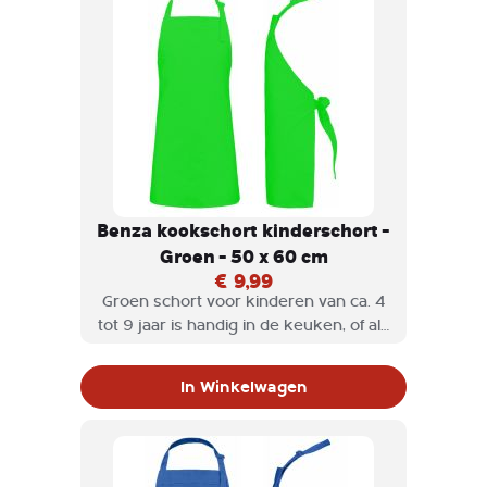
Benza kookschort kinderschort -
Groen - 50 x 60 cm
€ 9,99
Groen schort voor kinderen van ca. 4
tot 9 jaar is handig in de keuken, of als
hobbyschort wordt gebruikt. Een
Benza keukenschort voor kinderen is
In Winkelwagen
niet alleen stijlvol, maar ook heel
praktisch en het halskoord is
verstelbaar.