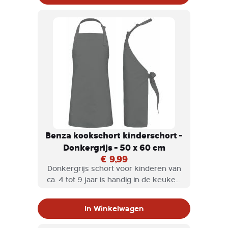
maar ook heel praktisch en het
halskoord is verstelbaar.
Benza kookschort kinderschort -
Donkergrijs - 50 x 60 cm
€ 9,99
Donkergrijs schort voor kinderen van
ca. 4 tot 9 jaar is handig in de keuken,
of als hobbyschort wordt gebruikt.
Een Benza keukenschort voor
In Winkelwagen
kinderen is niet alleen stijlvol, maar
ook heel praktisch en het halskoord is