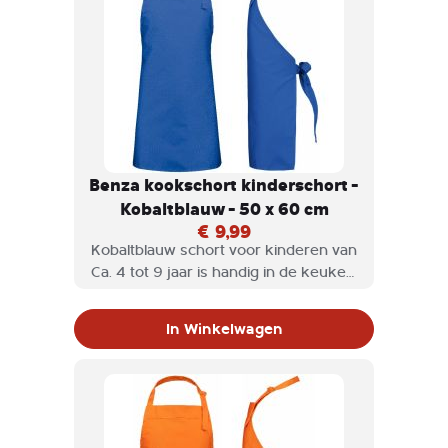
Benza kookschort kinderschort -
Kobaltblauw - 50 x 60 cm
€ 9,99
Kobaltblauw schort voor kinderen van
Ca. 4 tot 9 jaar is handig in de keuken,
of als hobbyschort wordt gebruikt.
Een Benza keukenschort voor
In Winkelwagen
kinderen is niet alleen stijlvol, maar
ook heel praktisch en het halskoord is
verstelbaar.