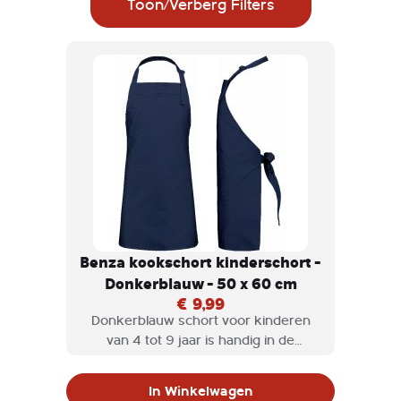
Toon/Verberg Filters
Benza kookschort kinderschort -
Donkerblauw - 50 x 60 cm
€ 9,99
Donkerblauw schort voor kinderen
van 4 tot 9 jaar is handig in de
keuken, of als hobbyschort wordt
gebruikt. Een Benza keukenschort
In Winkelwagen
voor kinderen is niet alleen stijlvol,