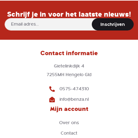
Schrijf je in voor het laatste nieuws!
Abonneer
Inschrijven
u
op
onze
nieuwsbrief
Contact informatie
Gietelinkdijk 4
7255MH Hengelo Gld
0575-474310
info@benza.nl
Mijn account
Over ons
Contact