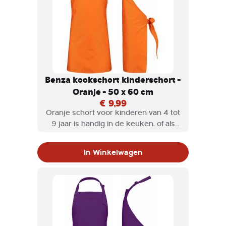
Benza kookschort kinderschort -
Oranje - 50 x 60 cm
€ 9,99
Oranje schort voor kinderen van 4 tot
9 jaar is handig in de keuken, of als
hobbyschort wordt gebruikt. Een
Benza keukenschort voor kinderen is
In Winkelwagen
niet alleen stijlvol, maar ook heel
praktisch en het halskoord is
verstelbaar.