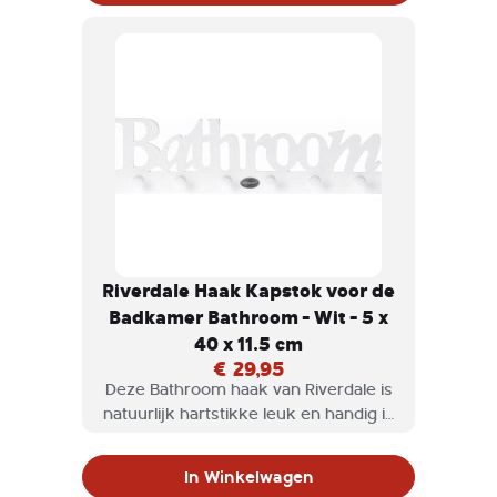
Riverdale Haak Kapstok voor de
Badkamer Bathroom - Wit - 5 x
40 x 11.5 cm
€ 29,95
Deze Bathroom haak van Riverdale is
natuurlijk hartstikke leuk en handig in
de badkamer. Voor je handdoek,
ochtendjas of hang er een paar leuke
In Winkelwagen
accessoires aan op.