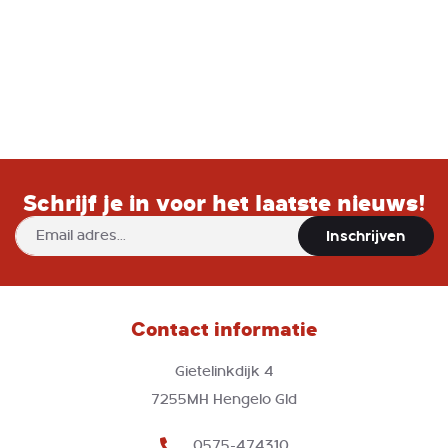
handdoeken, badjassen of je kleding
ophangen.
Schrijf je in voor het laatste nieuws!
Abonneer
Inschrijven
u
op
onze
nieuwsbrief
Contact informatie
Gietelinkdijk 4
7255MH Hengelo Gld
0575-474310