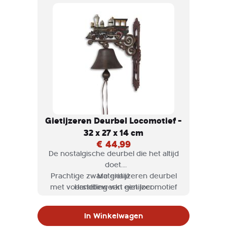
Gietijzeren Deurbel Locomotief -
32 x 27 x 14 cm
€ 44,99
De nostalgische deurbel die het altijd
doet.
Prachtige zware gietijzeren deurbel
Materiaal:
met voorstelling van een locomotief
Handbewerkt gietijzer
aan de bovenzijde.
Deze gietijzeren bel kan aan een
In Winkelwagen
muur worden bevestigd.