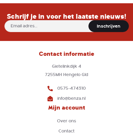
Schrijf je in voor het laatste nieuws!
Abonneer
Inschrijven
u
op
onze
nieuwsbrief
Contact informatie
Gietelinkdijk 4
7255MH Hengelo Gld
0575-474310
info@benza.nl
Mijn account
Over ons
Contact