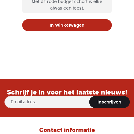
Met dit rode budget schort is elke
afwas een feest.
In Winkelwagen
Schrijf je in voor het laatste nieuws!
Abonneer
Inschrijven
u
op
onze
nieuwsbrief
Contact informatie