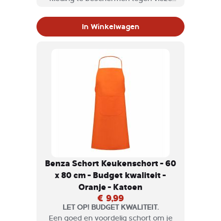
etensvlekken tijdens kookworkshops
of grootschalige kookevenementen.
In Winkelwagen
Benza Schort Keukenschort - 60
x 80 cm - Budget kwaliteit -
Oranje - Katoen
€ 9,99
LET OP! BUDGET KWALITEIT.
Een goed en voordelig schort om je