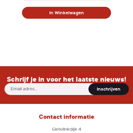
In Winkelwagen
Schrijf je in voor het laatste nieuws!
Abonneer
Inschrijven
u
op
onze
nieuwsbrief
Contact informatie
Gietelinkdijk 4