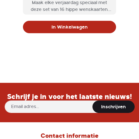
Maak elke verjaardag speciaal met
deze set van 16 hippe wenskaarten.
Elke kaart is elegant ontworpen met
gouden glitter en komt met een
In Winkelwagen
bijpassende envelop.
Schrijf je in voor het laatste nieuws!
Abonneer
Inschrijven
u
op
onze
nieuwsbrief
Contact informatie