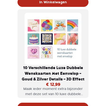
In Winkelwagen
verfijnd 3D-effect. De reliëfdetails en
glanzende afwerking geven elke kaart
een exclusieve en feestelijke
uitstraling.
10 Verschillende Luxe Dubbele
Wenskaarten Met Eenvelop –
Goud & Zilver Details – 3D Effect
€ 12,99
Maak ieder moment extra bijzonder
met deze set van 10 luxe dubbele
wenskaarten, afgewerkt met goud- en
zilverkleurige accenten en een