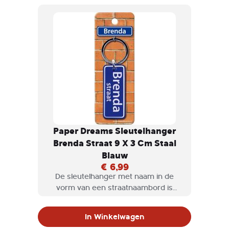
Paper Dreams Sleutelhanger
Brenda Straat 9 X 3 Cm Staal
Blauw
€ 6,99
De sleutelhanger met naam in de
vorm van een straatnaambord is
natuurlijk een geweldig cadeau om te
geven, maar misschien ook wel voor
In Winkelwagen
jezelf om te krijgen.