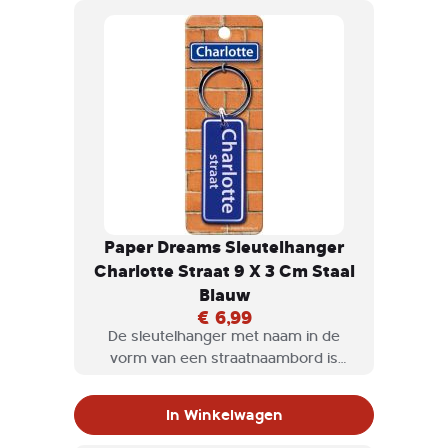
Paper Dreams Sleutelhanger
Charlotte Straat 9 X 3 Cm Staal
Blauw
€ 6,99
De sleutelhanger met naam in de
vorm van een straatnaambord is
natuurlijk een geweldig cadeau om te
geven, maar misschien ook wel voor
In Winkelwagen
jezelf om te krijgen.