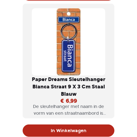
Paper Dreams Sleutelhanger
Bianca Straat 9 X 3 Cm Staal
Blauw
€ 6,99
De sleutelhanger met naam in de
vorm van een straatnaambord is
natuurlijk een geweldig cadeau om te
geven, maar misschien ook wel voor
In Winkelwagen
jezelf om te krijgen.