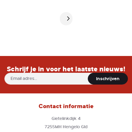
Pagina
Schrijf je in voor het laatste nieuws!
Abonneer
Inschrijven
u
op
onze
nieuwsbrief
Contact informatie
Gietelinkdijk 4
7255MH Hengelo Gld