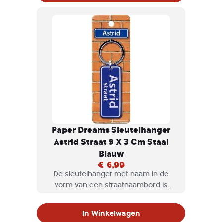
Paper Dreams Sleutelhanger
Astrid Straat 9 X 3 Cm Staal
Blauw
€ 6,99
De sleutelhanger met naam in de
vorm van een straatnaambord is
natuurlijk een geweldig cadeau om te
geven, maar misschien ook wel voor
In Winkelwagen
jezelf om te krijgen.