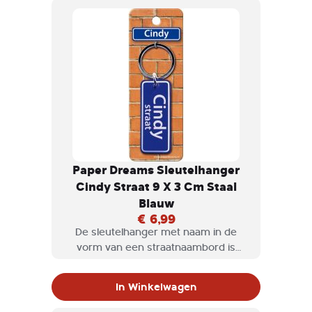
Paper Dreams Sleutelhanger
Cindy Straat 9 X 3 Cm Staal
Blauw
€ 6,99
De sleutelhanger met naam in de
vorm van een straatnaambord is
natuurlijk een geweldig cadeau om te
geven, maar misschien ook wel voor
In Winkelwagen
jezelf om te krijgen.