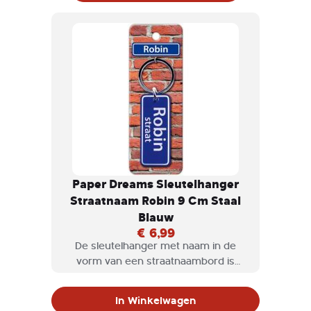
Paper Dreams Sleutelhanger
Straatnaam Robin 9 Cm Staal
Blauw
€ 6,99
De sleutelhanger met naam in de
vorm van een straatnaambord is
natuurlijk een geweldig cadeau om te
geven, maar misschien ook wel voor
In Winkelwagen
jezelf om te krijgen.