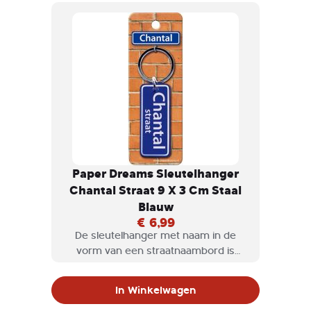
Paper Dreams Sleutelhanger
Chantal Straat 9 X 3 Cm Staal
Blauw
€ 6,99
De sleutelhanger met naam in de
vorm van een straatnaambord is
natuurlijk een geweldig cadeau om te
geven, maar misschien ook wel voor
In Winkelwagen
jezelf om te krijgen.