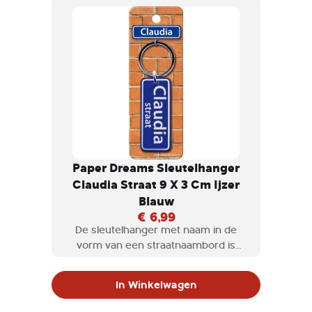
Paper Dreams Sleutelhanger
Claudia Straat 9 X 3 Cm Ijzer
Blauw
€ 6,99
De sleutelhanger met naam in de
vorm van een straatnaambord is
natuurlijk een geweldig cadeau om te
geven, maar misschien ook wel voor
In Winkelwagen
jezelf om te krijgen.