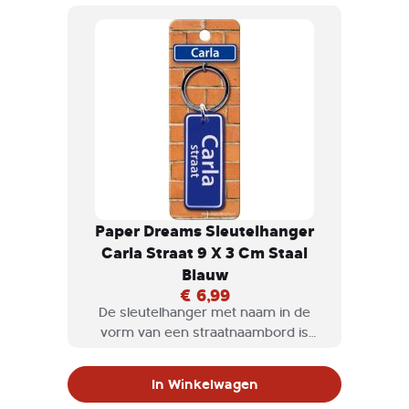
Paper Dreams Sleutelhanger
Carla Straat 9 X 3 Cm Staal
Blauw
€ 6,99
De sleutelhanger met naam in de
vorm van een straatnaambord is
natuurlijk een geweldig cadeau om te
geven, maar misschien ook wel voor
In Winkelwagen
jezelf om te krijgen.