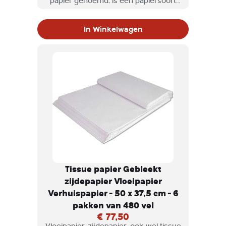
papier genoemd, is een papiersoort
die veel gebruikt wordt voor het
verpakken en inpakken van
In Winkelwagen
breekbare goederen.
Tissue papier Gebleekt
zijdepapier Vloeipapier
Verhuispapier - 50 x 37,5 cm - 6
pakken van 480 vel
€ 77,50