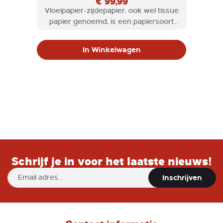
€ 99,99
Vloeipapier-zijdepapier, ook wel tissue
papier genoemd, is een papiersoort
die veel gebruikt wordt voor het
verpakken en inpakken van
In Winkelwagen
breekbare goederen.
Schrijf je in voor het laatste nieuws!
Abonneer
Inschrijven
u
op
onze
nieuwsbrief