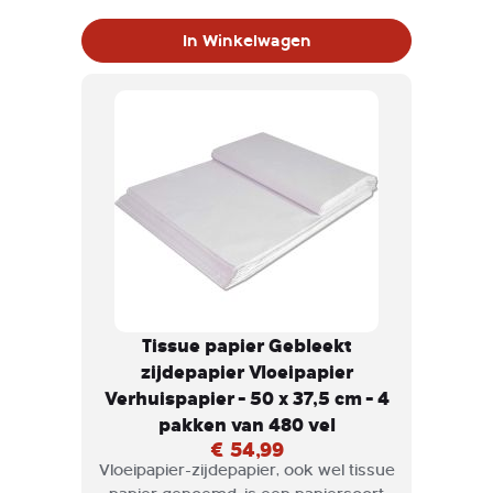
die veel gebruikt wordt voor het
verpakken en inpakken van
In Winkelwagen
breekbare goederen.
Tissue papier Gebleekt
zijdepapier Vloeipapier
Verhuispapier - 50 x 37,5 cm - 4
pakken van 480 vel
€ 54,99
Vloeipapier-zijdepapier, ook wel tissue