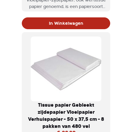
Vloeipapier-zijdepapier, ook wel tissue
papier genoemd, is een papiersoort
die veel gebruikt wordt voor het
verpakken en inpakken van
In Winkelwagen
breekbare goederen.
Tissue papier Gebleekt
zijdepapier Vloeipapier
Verhuispapier - 50 x 37,5 cm - 8
pakken van 480 vel