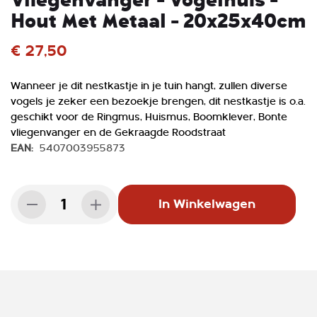
de
Hout Met Metaal - 20x25x40cm
afbeeldingen-
gallerij
€ 27,50
Wanneer je dit nestkastje in je tuin hangt, zullen diverse
vogels je zeker een bezoekje brengen, dit nestkastje is o.a.
geschikt voor de Ringmus, Huismus, Boomklever, Bonte
vliegenvanger en de Gekraagde Roodstraat
EAN:
5407003955873
Aantal
In Winkelwagen