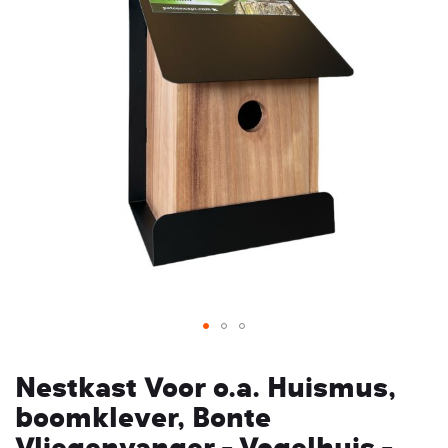
het
einde
van
de
afbeeldingen-
gallerij
Ga
naar
Nestkast Voor o.a. Huismus,
het
boomklever, Bonte
begin
Vliegenvanger - Vogelhuis -
van