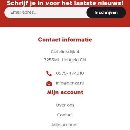
Schrijf je in voor het laatste nieuws!
Abonneer
Inschrijven
u
op
onze
nieuwsbrief
Contact informatie
Gietelinkdijk 4
7255MH Hengelo Gld
0575-474310
info@benza.nl
Mijn account
Over ons
Contact
Mijn account