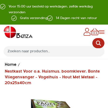
Voor 15:00 uur besteld op werkdagen, zelfde werkdag
verzonden
Gratis verzending
14 Dagen recht van retour
Z
Home
Nestkast Voor o.a. Huismus, boomklever, Bonte
Vliegenvanger - Vogelhuis - Hout Met Metaal -
20x25x40cm
Ga
naar